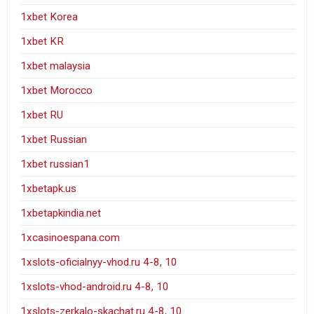
1xbet Korea
1xbet KR
1xbet malaysia
1xbet Morocco
1xbet RU
1xbet Russian
1xbet russian1
1xbetapk.us
1xbetapkindia.net
1xcasinoespana.com
1xslots-oficialnyy-vhod.ru 4-8, 10
1xslots-vhod-android.ru 4-8, 10
1xslots-zerkalo-skachat.ru 4-8, 10