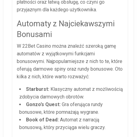
płatności oraz łatwą obsługę, co czyni go
przyjaznym dla każdego użytkownika.
Automaty z Najciekawszymi
Bonusami
W 22Bet Casino można znaleźć szeroką gamę
automatów z wyjątkowymi funkcjami
bonusowymi. Najpopularniejsze z nich to te, które
oferują darmowe spiny oraz rundy bonusowe. Oto
kilka z nich, które warto rozważyć:
Starburst:
Klasyczny automat z możliwością
zdobycia darmowych obrotów.
Gonzo’s Quest:
Gra oferująca rundy
bonusowe, które pomnażają wygrane.
Book of Dead:
Automat z narracją
bonusową, który przyciąga wielu graczy.