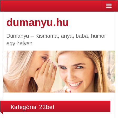
dumanyu.hu
Dumanyu – Kismama, anya, baba, humor
egy helyen
Kategória: 22bet