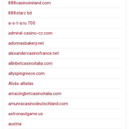
888casinoireland.com
888starz bd
a-s-t-a.ru 700
admiral-casino-cz.com
adonnasbakery.net
alexandercasinofrance.net
allinbetcasinoitalia.com
allyspingreece.com
Alvás-altatás
amazingbetcasinoitalia.com
amunracasinodeutschland.com
astronautgame.us
austria