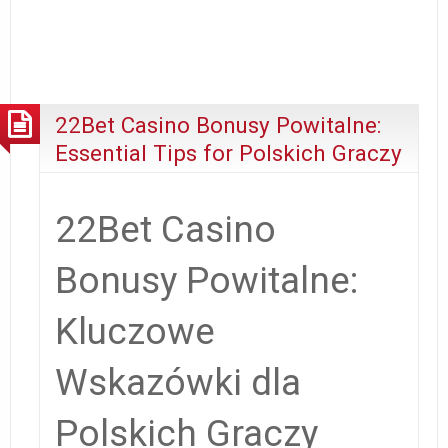
22Bet Casino Bonusy Powitalne:
Essential Tips for Polskich Graczy
22Bet Casino
Bonusy Powitalne:
Kluczowe
Wskazówki dla
Polskich Graczy