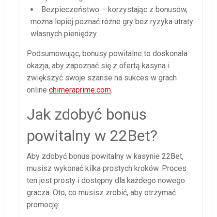
Bezpieczeństwo – korzystając z bonusów,
można lepiej poznać różne gry bez ryzyka utraty
własnych pieniędzy.
Podsumowując, bonusy powitalne to doskonała
okazja, aby zapoznać się z ofertą kasyna i
zwiększyć swoje szanse na sukces w grach
online
chimeraprime.com
.
Jak zdobyć bonus
powitalny w 22Bet?
Aby zdobyć bonus powitalny w kasynie 22Bet,
musisz wykonać kilka prostych kroków. Proces
ten jest prosty i dostępny dla każdego nowego
gracza. Oto, co musisz zrobić, aby otrzymać
promocję: