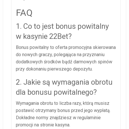
FAQ
1. Co to jest bonus powitalny
w kasynie 22Bet?
Bonus powitalny to oferta promocyjna skierowana
do nowych graczy, polegająca na przyznaniu
dodatkowych środków bądź darmowych spinów
przy dokonaniu pierwszego depozytu.
2. Jakie są wymagania obrotu
dla bonusu powitalnego?
Wymagania obrotu to liczba razy, którą musisz
postawić otrzymany bonus przed jego wypłatą.
Dokładne normy znajdziesz w regulaminie
promocji na stronie kasyna.