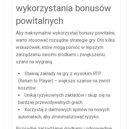
wykorzystania bonusów
powitalnych
Aby maksymalnie wykorzystać bonusy powitalne,
warto stosować rozsądne strategie gry. Oto kilka
wskazówek, które mogą pomóc w lepszym
zarządzaniu swoimi środkami i zwiększeniu
szans na wygraną:
Stawiaj zakłady na gry z wysokim RTP
(Return to Player) – większe szanse na zwrot
kosztów.
Unikaj ryzykownych zakładów i skup się na
bardziej przewidywalnych grach.
Korzystaj z darmowych spinów na nowych
automatach, aby zminimalizować ryzyko.
Rozsądne zarządzanie środkami i odpowiednie