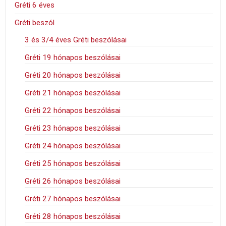
Gréti 6 éves
Gréti beszól
3 és 3/4 éves Gréti beszólásai
Gréti 19 hónapos beszólásai
Gréti 20 hónapos beszólásai
Gréti 21 hónapos beszólásai
Gréti 22 hónapos beszólásai
Gréti 23 hónapos beszólásai
Gréti 24 hónapos beszólásai
Gréti 25 hónapos beszólásai
Gréti 26 hónapos beszólásai
Gréti 27 hónapos beszólásai
Gréti 28 hónapos beszólásai