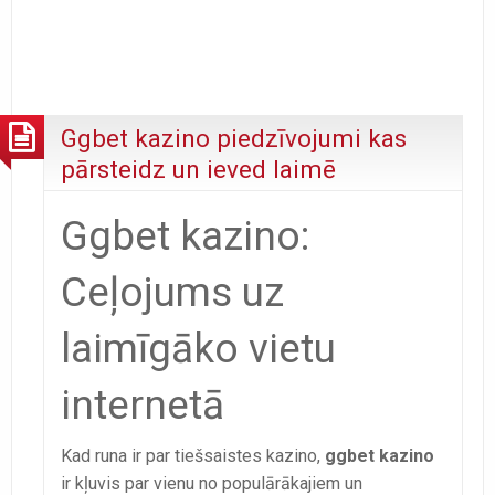
Ggbet kazino piedzīvojumi kas
pārsteidz un ieved laimē
Ggbet kazino:
Ceļojums uz
laimīgāko vietu
internetā
Kad runa ir par tiešsaistes kazino,
ggbet kazino
ir kļuvis par vienu no populārākajiem un