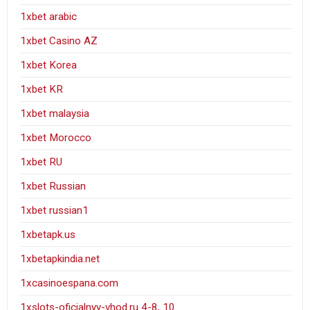
1xbet arabic
1xbet Casino AZ
1xbet Korea
1xbet KR
1xbet malaysia
1xbet Morocco
1xbet RU
1xbet Russian
1xbet russian1
1xbetapk.us
1xbetapkindia.net
1xcasinoespana.com
1xslots-oficialnyy-vhod.ru 4-8, 10