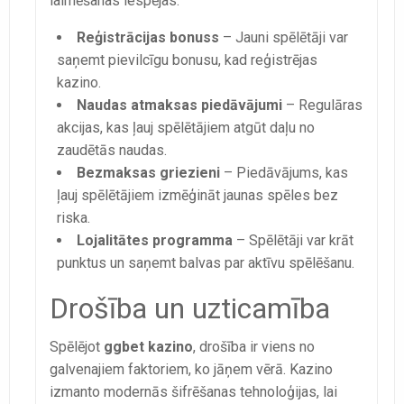
laimēšanas iespējas:
Reģistrācijas bonuss
– Jauni spēlētāji var
saņemt pievilcīgu bonusu, kad reģistrējas
kazino.
Naudas atmaksas piedāvājumi
– Regulāras
akcijas, kas ļauj spēlētājiem atgūt daļu no
zaudētās naudas.
Bezmaksas griezieni
– Piedāvājums, kas
ļauj spēlētājiem izmēģināt jaunas spēles bez
riska.
Lojalitātes programma
– Spēlētāji var krāt
punktus un saņemt balvas par aktīvu spēlēšanu.
Drošība un uzticamība
Spēlējot
ggbet kazino
, drošība ir viens no
galvenajiem faktoriem, ko jāņem vērā. Kazino
izmanto modernās šifrēšanas tehnoloģijas, lai