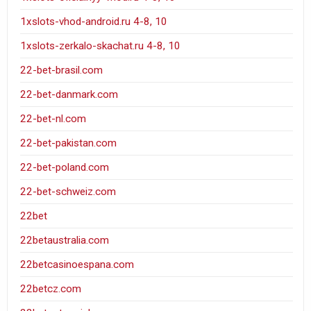
1xslots-vhod-android.ru 4-8, 10
1xslots-zerkalo-skachat.ru 4-8, 10
22-bet-brasil.com
22-bet-danmark.com
22-bet-nl.com
22-bet-pakistan.com
22-bet-poland.com
22-bet-schweiz.com
22bet
22betaustralia.com
22betcasinoespana.com
22betcz.com