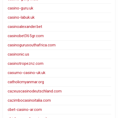
casino-guru.uk
casino-labuk.uk
casinoalexander.bet
casinobet365gr.com
casinogurusouthafrica.com
casinonic.us
casinotropeznz.com
casumo-casino-uk.uk
catholicmyanmar.org
cazeuscasinodeutschland.com
cazimbocasinoitalia.com
cbet-casino-ar.com