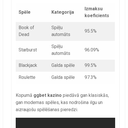
Izmaksu
Spēle
Kategorija
koeficients
Book of
Spēļu
95.5%
Dead
automāts
Spēļu
Starburst
96.09%
automāts
Blackjack
Galda spēle
99.5%
Roulette
Galda spēle
97.3%
Kopumā
ggbet kazino
piedāvā gan klasiskās,
gan modernas spēles, kas nodrošina ilgu un
aizraujošu spēlēšanas pieredzi.