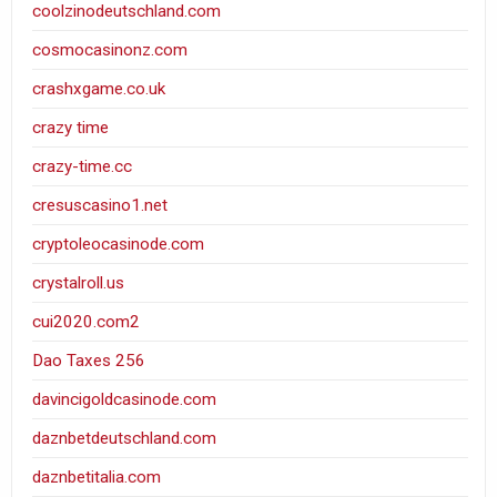
coolzinodeutschland.com
cosmocasinonz.com
crashxgame.co.uk
crazy time
crazy-time.cc
cresuscasino1.net
cryptoleocasinode.com
crystalroll.us
cui2020.com2
Dao Taxes 256
davincigoldcasinode.com
daznbetdeutschland.com
daznbetitalia.com