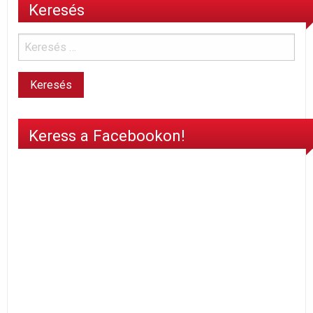
Keresés
Keress a Facebookon!