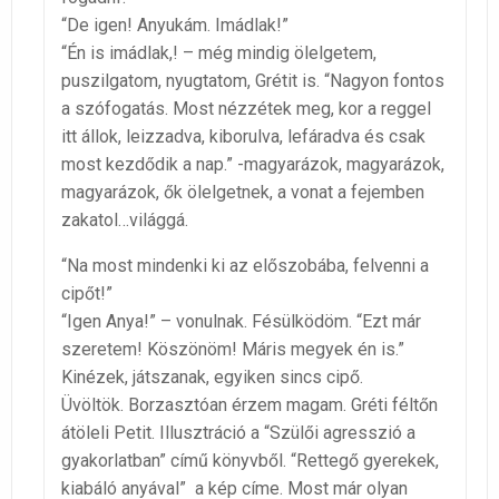
“De igen! Anyukám. Imádlak!”
“Én is imádlak,! – még mindig ölelgetem,
puszilgatom, nyugtatom, Grétit is. “Nagyon fontos
a szófogatás. Most nézzétek meg, kor a reggel
itt állok, leizzadva, kiborulva, lefáradva és csak
most kezdődik a nap.” -magyarázok, magyarázok,
magyarázok, ők ölelgetnek, a vonat a fejemben
zakatol…világgá.
“Na most mindenki ki az előszobába, felvenni a
cipőt!”
“Igen Anya!” – vonulnak. Fésülködöm. “Ezt már
szeretem! Köszönöm! Máris megyek én is.”
Kinézek, játszanak, egyiken sincs cipő.
Üvöltök. Borzasztóan érzem magam. Gréti féltőn
átöleli Petit. Illusztráció a “Szülői agresszió a
gyakorlatban” című könyvből. “Rettegő gyerekek,
kiabáló anyával” a kép címe. Most már olyan