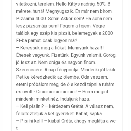
vitatkozni, terelem, Hello Kittys nadrág, 50%, ő
mérete, hurrá! Megnyugszik. Én már nem bírom.
Pizsama 4000. Soha! Akkor sem! Ha soha nem
lesz pizsamája sem! Fogom a fejem. Végre
találok egy szép kis pizsit, belemegyek a 2000
Ft-ba pamut, csak legyen már!
– Keressük meg a fiúkat. Mennyünk haza!!!
Éhesek vagyunk. Fizetünk. Együnk valamit. Görög,
jó lesz az. Nem drága és nagyon finom.
Szerencsére. A nap fénypontja. Mindenki jól lakik.
Petike kéredzkedik az ölembe. Oda veszem,
etetni próbálom még, de ő elkezdi tépni a ruhám
és üvölt:- Cicicicicicicicicicici! – Hurrá megint
mindenki minket néz. Induljunk haza.
– Kell pisilni? – kérdezem Grétát. A válasz nem,
felöltöztetjük a két gyereket. Kabát, sapka.
– Pisilni kell! – kiabál Gréta, ahogy meglátja a wc-
t.