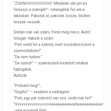
“ZOKNIIIIIIIIIIIIIIIIIIIII! Mindenki ide jön és
felveszi a zokniját!”- rohangálok fel-alá a
lakásban. Pakolok el, pakolok össze, őrülten
teszek-veszek.
Grétán már van zokni, Petin még nincs. Autót
tologat. Habzik a szám.
“Peti vedd fel a zoknid, mert összeborzolom a
szemöldököm!”
“De nem tudom.”
“De tudod!” – szekrényből kirántott ruhákat
hajtogatok.
Autózik.
“Próbáld meg!”,
“Segíts!” – vasalom a nadrágom.
“Peti, egy pár zokniról van szó, vedd már fel!”
“Vvvvvvvvvvvvvvvvvveeeeeeeeeeeheeeeeeeeeee!”
-sírja el magát Peti.