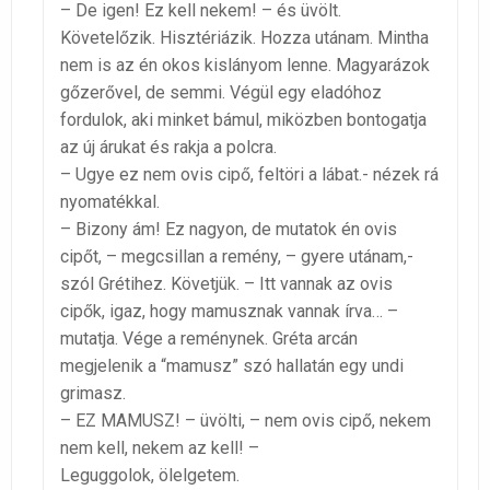
– De igen! Ez kell nekem! – és üvölt.
Követelőzik. Hisztériázik. Hozza utánam. Mintha
nem is az én okos kislányom lenne. Magyarázok
gőzerővel, de semmi. Végül egy eladóhoz
fordulok, aki minket bámul, miközben bontogatja
az új árukat és rakja a polcra.
– Ugye ez nem ovis cipő, feltöri a lábat.- nézek rá
nyomatékkal.
– Bizony ám! Ez nagyon, de mutatok én ovis
cipőt, – megcsillan a remény, – gyere utánam,-
szól Grétihez. Követjük. – Itt vannak az ovis
cipők, igaz, hogy mamusznak vannak írva… –
mutatja. Vége a reménynek. Gréta arcán
megjelenik a “mamusz” szó hallatán egy undi
grimasz.
– EZ MAMUSZ! – üvölti, – nem ovis cipő, nekem
nem kell, nekem az kell! –
Leguggolok, ölelgetem.