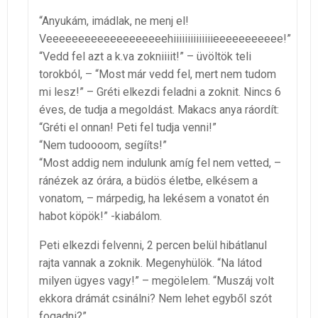
“Anyukám, imádlak, ne menj el!
Veeeeeeeeeeeeeeeeeeehiiiiiiiiiiiiiieeeeeeeeeee!”
“Vedd fel azt a k.va zokniiiit!” – üvöltök teli
torokból, – “Most már vedd fel, mert nem tudom
mi lesz!” – Gréti elkezdi feladni a zoknit. Nincs 6
éves, de tudja a megoldást. Makacs anya ráordít:
“Gréti el onnan! Peti fel tudja venni!”
“Nem tudoooom, segííts!”
“Most addig nem indulunk amíg fel nem vetted, –
ránézek az órára, a büdös életbe, elkésem a
vonatom, – márpedig, ha lekésem a vonatot én
habot köpök!” -kiabálom.
Peti elkezdi felvenni, 2 percen belül hibátlanul
rajta vannak a zoknik. Megenyhülök. “Na látod
milyen ügyes vagy!” – megölelem. “Muszáj volt
ekkora drámát csinálni? Nem lehet egyből szót
fogadni?”