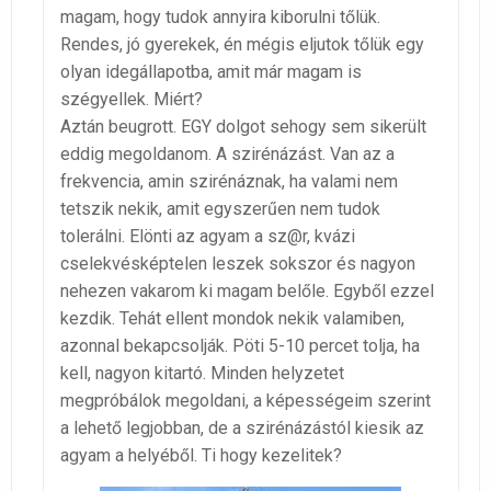
magam, hogy tudok annyira kiborulni tőlük.
Rendes, jó gyerekek, én mégis eljutok tőlük egy
olyan idegállapotba, amit már magam is
szégyellek. Miért?
Aztán beugrott. EGY dolgot sehogy sem sikerült
eddig megoldanom. A szirénázást. Van az a
frekvencia, amin szirénáznak, ha valami nem
tetszik nekik, amit egyszerűen nem tudok
tolerálni. Elönti az agyam a sz@r, kvázi
cselekvésképtelen leszek sokszor és nagyon
nehezen vakarom ki magam belőle. Egyből ezzel
kezdik. Tehát ellent mondok nekik valamiben,
azonnal bekapcsolják. Pöti 5-10 percet tolja, ha
kell, nagyon kitartó. Minden helyzetet
megpróbálok megoldani, a képességeim szerint
a lehető legjobban, de a szirénázástól kiesik az
agyam a helyéből. Ti hogy kezelitek?