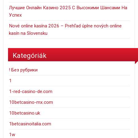
Лучшие Онлайн Казино 2025 С Высокими Шансами На
Успех
Nové online kasína 2026 – Prehľad úplne nových online
kasín na Slovensku
Kategóriák
! Без рубрики
1
1-red-casino-de.com
10betcasino-mx.com
10betcasino.uk
1betcasinoitalia.com
1w