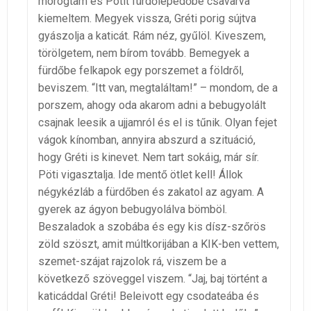
morogtam és Pötit fürdőlepedőbe csavarva
kiemeltem. Megyek vissza, Gréti porig sújtva
gyászolja a katicát. Rám néz, gyűlöl. Kiveszem,
törölgetem, nem bírom tovább. Bemegyek a
fürdőbe felkapok egy porszemet a földről,
beviszem. “Itt van, megtaláltam!” – mondom, de a
porszem, ahogy oda akarom adni a bebugyolált
csajnak leesik a ujjamról és el is tűnik. Olyan fejet
vágok kínomban, annyira abszurd a szituáció,
hogy Gréti is kinevet. Nem tart sokáig, már sír.
Pöti vigasztalja. Ide mentő ötlet kell! Állok
négykézláb a fürdőben és zakatol az agyam. A
gyerek az ágyon bebugyolálva bömböl.
Beszaladok a szobába és egy kis dísz-szőrös
zöld szöszt, amit múltkorijában a KIK-ben vettem,
szemet-szájat rajzolok rá, viszem be a
következő szöveggel viszem. “Jaj, baj történt a
katicáddal Gréti! Beleivott egy csodateába és