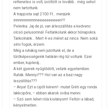
rettenetes is volt, üvöltött is tovább… még sehol
nem tartottunk.
A trappista sajt 2100 Ft… menjünk
innnnnnnnnnnneeeeeeeeeen!!!
Pelenka. Jaj de jó, van árleszállítás a kedvenc
olcsó pelusomnál. Feltankolunk akkor hónapokra.
Tankolnánk… Mert 4-es méret az nincs. Nem soká
sírni fogok, érzem.
Még a ruhákig nem jutottunk el, de a
tűrőképességeink határán rég túl voltunk. Ezer
ember, kupleráj…
A két gyerek nyűglődött, velünk egyetemben.
Ruhák. Mennyi??? Hol van az a bazi nagy
leszállítás???
– Anya! Ezt a cipőt kérem!- mutat Gréti egy ronda
lakkcipőre, – ebben akarok oviba menni.
– Szó sem lehet róla kislányom! Feltöri a lábad,
kényelmetlen.