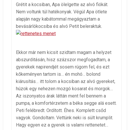
Grétit a kocsiban, Apa ölelgette az alvó fiókát.
Nem voltunk túl hatékonyak. Végül Apa ötlete
alapján nagy kabátommal megágyaztam a
bevásárlókocsiba és alvó Petit beleraktuk.
Ekkor már nem kicsit szidtam magam a helyzet
abszurditásán, hisz százszor megfogadtam, a
gyerekek napirendjét sosem rúgom fel, és ezt
kőkeményen tartom is… én mohó… bolond
kiárusítás… itt tolom a kocsiban az alvó gyereket,
húzok egy nehezen mozgó kosarat és morgok…
Az iszonyatos árak láttán ment fel bennem a
pumpa, a komfortérzetem a béka segge alá esett.
Peti felébredt. Ordított. Éhes. Komplett csőd
vagyok. Gondoltam. Vettünk neki is sült krumplit.
Hagy egyen ez a gyerek is valami rettenetet…