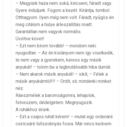
– Megyünk haza nem soká, kincsem, fáradt vagy.
Gyere induljunk. Fogom a kezét. Kirántja, tombol.
Otthagyom. Ilyen még nem volt. Fáradt, nyűgös én
meg citálom a hülye árleszállítás miatt.
Garantáltan nem vagyok normális.
Üvöltve követ!
– Ezt nem bírom tovább! – mondom neki
nyugodtan. – Az én kislányom nem így viselkedik,
te nem vagy a gyerekem, keress egy másik
anyukát! – tolom be a legbrutálisabb hiba dumát.
– Nem akarok másik anyukát! – sikít, – Félek a
másik anyukámtól!!! – Ordít, sír, mindenki minket
néz.
Ráeszmélek a baromságomra, lehajolok,
felveszem, dédelgetem. Megnyugszik.
A ruhákhoz érünk.
– Ezt a csajos ruhát kérem! – mutat egy ordenáré
csiricsáré tüllszoknyás fosra. Már nincs kedvem