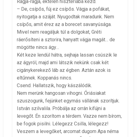
Rágja-rágja, éktelen hisztériába kezd.
– De, csípős, fúj ez csípős. Vágja a pofákat,
nyitogatja a száját. Nyugodtak maradunk. Nem
csípős, amit érez az a borecet savanyúsága.
Mivel nem reagáljuk túl a dolgokat, Gréti
ráerősíteni a sztorira, hanyatt vágja magát… de
mögötte nincs ágy…
Két keze lendül hátra, sejhaja lassan csúszik le
az ágyról, majd ami látszik nekünk csak két
cigánykerekező láb az égben. Aztán azok is
eltűnnek. Koppanás nincs.
Csend. Hallatszik, hogy kászálódik.
Nem merünk hangosan vihogni. Óriásiakat
szuszogunk, fejünket egymás vállának szorítjuk.
István szilvalila. Próbálja az orrán kifújni a
levegőt. Én szorítom a térdem. Vazze nem bírom,
be fogok pisilni. Lélegezz Csilla, lélegezz!
Veszem a levegőket, arcomat dugom Apa néma