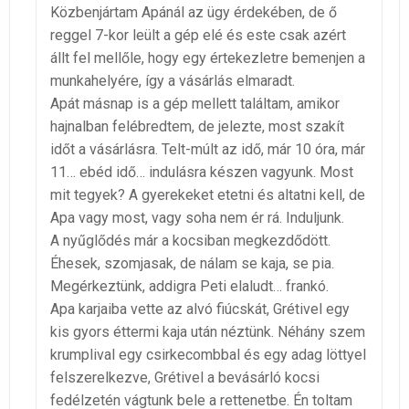
Közbenjártam Apánál az ügy érdekében, de ő
reggel 7-kor leült a gép elé és este csak azért
állt fel mellőle, hogy egy értekezletre bemenjen a
munkahelyére, így a vásárlás elmaradt.
Apát másnap is a gép mellett találtam, amikor
hajnalban felébredtem, de jelezte, most szakít
időt a vásárlásra. Telt-múlt az idő, már 10 óra, már
11… ebéd idő… indulásra készen vagyunk. Most
mit tegyek? A gyerekeket etetni és altatni kell, de
Apa vagy most, vagy soha nem ér rá. Induljunk.
A nyűglődés már a kocsiban megkezdődött.
Éhesek, szomjasak, de nálam se kaja, se pia.
Megérkeztünk, addigra Peti elaludt… frankó.
Apa karjaiba vette az alvó fiúcskát, Grétivel egy
kis gyors éttermi kaja után néztünk. Néhány szem
krumplival egy csirkecombbal és egy adag löttyel
felszerelkezve, Grétivel a bevásárló kocsi
fedélzetén vágtunk bele a rettenetbe. Én toltam