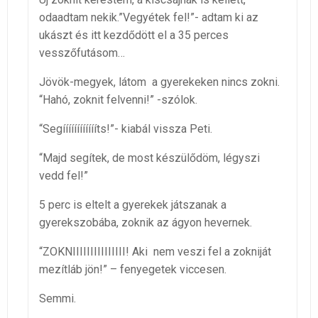
odaadtam nekik.”Vegyétek fel!”- adtam ki az
ukászt és itt kezdődött el a 35 perces
vesszőfutásom…
Jövök-megyek, látom a gyerekeken nincs zokni.
“Hahó, zoknit felvenni!” -szólok.
“Segííííííííííííts!”- kiabál vissza Peti.
“Majd segítek, de most készülődöm, légyszi
vedd fel!”
5 perc is eltelt a gyerekek játszanak a
gyerekszobába, zoknik az ágyon hevernek.
“ZOKNIIIIIIIIIIIIIII! Aki nem veszi fel a zokniját
mezítláb jön!” – fenyegetek viccesen.
Semmi.