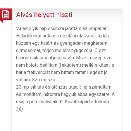
Alvás helyett hiszti
Valamelyik nap csúcsra járattam az empátiát.
Haladékokat adtam a délutáni elalvásra, aztán
húztam egy határt és gyengéden megkértem
cirmosomat, térjen mellém nyugovóra. Ő ezt
hangos sikítással jutalmazta. Mivel a szép szó
nem hatott, beálltam (feküdtem) mellé sikítani, s
bár a frekvenciát nem bírtam tartani, egész jó
voltam. Szó mi szó.
20 mp sikítás és utánzás után, 3-ig számoltam
és mondtam, háromra hagyjuk abba egyszerre. A
csaj 5 perc múlva aludt. Kicsit kapart a torkom…
:))))