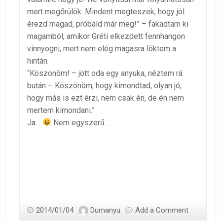
mert megőrülök. Mindent megteszek, hogy jól
érezd magad, próbáld már meg!” – fakadtam ki
magamból, amikor Gréti elkezdett fennhangon
vinnyogni, mert nem elég magasra löktem a
hintán.
“Köszönöm! – jött oda egy anyuka, néztem rá
bután – Köszönöm, hogy kimondtad, olyan jó,
hogy más is ezt érzi, nem csak én, de én nem
mertem kimondani.”
Ja…
Nem egyszerű…
2014/01/04
Dumanyu
Add a Comment