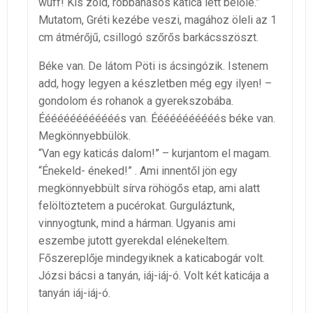
wuff! Kis zöld, robbanásos katica lett belőle.”
Mutatom, Gréti kezébe veszi, magához öleli az 1
cm átmérőjű, csillogó szőrős barkácsszöszt.
Béke van. De látom Pöti is ácsingózik. Istenem
add, hogy legyen a készletben még egy ilyen! –
gondolom és rohanok a gyerekszobába.
Ééééééééééééés van. Ééééééééééés béke van.
Megkönnyebbülök.
“Van egy katicás dalom!” – kurjantom el magam.
“Énekeld- éneked!” . Ami innentől jön egy
megkönnyebbült sírva röhögős etap, ami alatt
felöltöztetem a pucérokat. Gurguláztunk,
vinnyogtunk, mind a hárman. Ugyanis ami
eszembe jutott gyerekdal elénekeltem.
Főszereplője mindegyiknek a katicabogár volt.
Józsi bácsi a tanyán, iáj-iáj-ó. Volt két katicája a
tanyán iáj-iáj-ó.