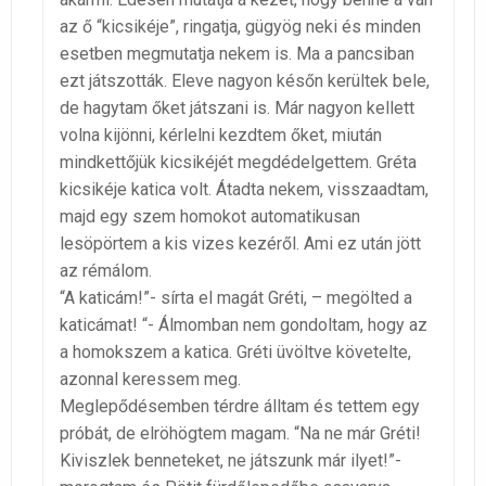
az ő “kicsikéje”, ringatja, gügyög neki és minden
esetben megmutatja nekem is. Ma a pancsiban
ezt játszották. Eleve nagyon későn kerültek bele,
de hagytam őket játszani is. Már nagyon kellett
volna kijönni, kérlelni kezdtem őket, miután
mindkettőjük kicsikéjét megdédelgettem. Gréta
kicsikéje katica volt. Átadta nekem, visszaadtam,
majd egy szem homokot automatikusan
lesöpörtem a kis vizes kezéről. Ami ez után jött
az rémálom.
“A katicám!”- sírta el magát Gréti, – megölted a
katicámat! “- Álmomban nem gondoltam, hogy az
a homokszem a katica. Gréti üvöltve követelte,
azonnal keressem meg.
Meglepődésemben térdre álltam és tettem egy
próbát, de elröhögtem magam. “Na ne már Gréti!
Kiviszlek benneteket, ne játszunk már ilyet!”-