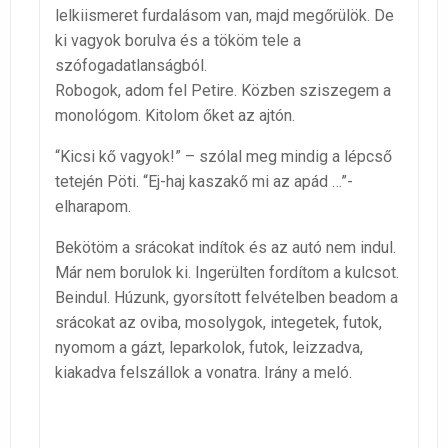
lelkiismeret furdalásom van, majd megőrülök. De
ki vagyok borulva és a tököm tele a
szófogadatlanságból.
Robogok, adom fel Petire. Közben sziszegem a
monológom. Kitolom őket az ajtón.
“Kicsi kő vagyok!” – szólal meg mindig a lépcső
tetején Pöti. “Ej-haj kaszakő mi az apád …”-
elharapom.
Bekötöm a srácokat indítok és az autó nem indul.
Már nem borulok ki. Ingerülten fordítom a kulcsot.
Beindul. Húzunk, gyorsított felvételben beadom a
srácokat az oviba, mosolygok, integetek, futok,
nyomom a gázt, leparkolok, futok, leizzadva,
kiakadva felszállok a vonatra. Irány a meló.