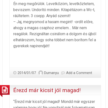
Én meg megőrülök. Levetkőzöm, levetkőztetem,
beviszem. Undorító minden. Kitapétázom a Wc-t,
ráültetem. 3 csepp. Anyád szemit!
– Jaj, megnyomod a hasam megint! -ordít előre,
ahogy a magas csaphoz emelem… Már nem
reagálok. Rezignáltan csinálom a dolgom és újból
elhatározom, hogy soha többet nem borítom fel a
gyerekek napirendjét!
2014/01/07
Dumanyu
Add a Comment
Érezd már kicsit jól magad!
“Érezd már kicsit jól magad! Mondd már egyszer
valamire hogy jó! Ne vonyítsál már folyamatosan