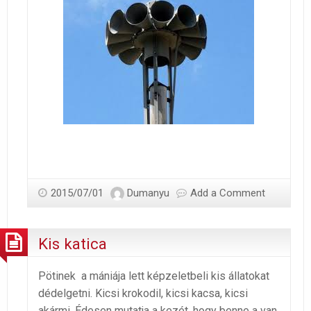
2015/07/01
Dumanyu
Add a Comment
Kis katica
Pötinek a mániája lett képzeletbeli kis állatokat
dédelgetni. Kicsi krokodil, kicsi kacsa, kicsi
akármi. Édesen mutatja a kezét, hogy benne a van