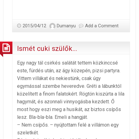
2015/04/12
Dumanyu
Add a Comment
Ismét cuki szülők…
Egy nagy tál csirkés salátát tettem közkinccsé
este, fürdés után, az ágy közepén, pizsi partyra.
Vittem villákat és nekiestünk, csak úgy
egymással szembe heveredve. Gréti a lábunktól
közelített a finom falatokért. Rögtön kiszúrta a lila
hagymát, és azonnali vinnyogásba kezdett. Ő
most hogy eszi meg a husikát, az biztos csípős
lesz. Bla-bla-bla. Emeli a hangját.
– Nem csípős. – nyújtottam felé a villámon egy
szeletkét.