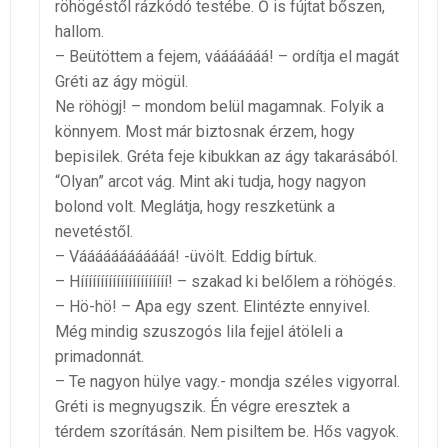
röhögéstől rázkódó testébe. Ő is fújtat bőszen,
hallom.
– Beütöttem a fejem, vááááááá! – ordítja el magát
Gréti az ágy mögül.
Ne röhögj! – mondom belül magamnak. Folyik a
könnyem. Most már biztosnak érzem, hogy
bepisilek. Gréta feje kibukkan az ágy takarásából.
“Olyan” arcot vág. Mint aki tudja, hogy nagyon
bolond volt. Meglátja, hogy reszketünk a
nevetéstől.
– Váááááááááááá! -üvölt. Eddig bírtuk.
– Híííííííííííííííííííííí! – szakad ki belőlem a röhögés.
– Hö-hö! – Apa egy szent. Elintézte ennyivel.
Még mindig szuszogós lila fejjel átöleli a
primadonnát.
– Te nagyon hülye vagy.- mondja széles vigyorral.
Gréti is megnyugszik. Én végre eresztek a
térdem szorításán. Nem pisiltem be. Hős vagyok.