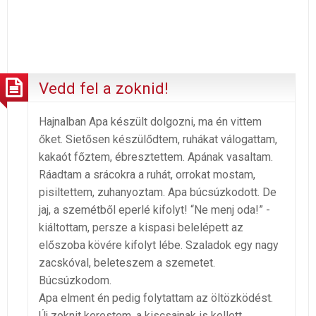
Vedd fel a zoknid!
Hajnalban Apa készült dolgozni, ma én vittem
őket. Sietősen készülődtem, ruhákat válogattam,
kakaót főztem, ébresztettem. Apának vasaltam.
Ráadtam a srácokra a ruhát, orrokat mostam,
pisiltettem, zuhanyoztam. Apa búcsúzkodott. De
jaj, a szemétből eperlé kifolyt! “Ne menj oda!” -
kiáltottam, persze a kispasi belelépett az
előszoba kövére kifolyt lébe. Szaladok egy nagy
zacskóval, beleteszem a szemetet.
Búcsúzkodom.
Apa elment én pedig folytattam az öltözködést.
Új zoknit kerestem, a kiscsajnak is kellett,