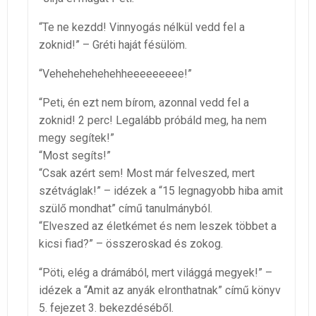
“Te ne kezdd! Vinnyogás nélkül vedd fel a
zoknid!” – Gréti haját fésülöm.
“Vehehehehehehheeeeeeeee!”
“Peti, én ezt nem bírom, azonnal vedd fel a
zoknid! 2 perc! Legalább próbáld meg, ha nem
megy segítek!”
“Most segíts!”
“Csak azért sem! Most már felveszed, mert
szétváglak!” – idézek a “15 legnagyobb hiba amit
szülő mondhat” című tanulmányból.
“Elveszed az életkémet és nem leszek többet a
kicsi fiad?” – összeroskad és zokog.
“Pöti, elég a drámából, mert világgá megyek!” –
idézek a “Amit az anyák elronthatnak” című könyv
5. fejezet 3. bekezdéséből.