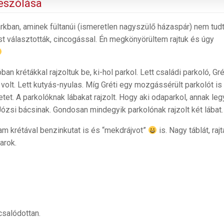
eszólása
rkban, aminek fültanúi (ismeretlen nagyszülő házaspár) nem tud
st választották, cincogással. Én megkönyörültem rajtuk és úgy
ban krétákkal rajzoltuk be, ki-hol parkol. Lett családi parkoló, Gr
volt. Lett kutyás-nyulas. Míg Gréti egy mozgássérült parkolót is
etet. A parkolóknak lábakat rajzolt. Hogy aki odaparkol, annak le
 Józsi bácsinak. Gondosan mindegyik parkolónak rajzolt két lábat.
am krétával benzinkutat is és “mekdrájvot”
is. Nagy táblát, rajt
arok.
csalódottan.