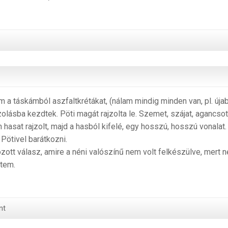
em a táskámból aszfaltkrétákat, (nálam mindig minden van, pl. úja
rajzolásba kezdtek. Pöti magát rajzolta le. Szemet, szájat, agancsot
 hasat rajzolt, majd a hasból kifelé, egy hosszú, hosszú vonalat.
 Pötivel barátkozni.
ározott válasz, amire a néni valószínű nem volt felkészülve, mert 
gtem.
nt