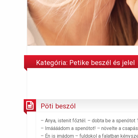
Kategória: Petike beszél és jelel
Pöti beszól
– Anya, istenit főztél. – dobta be a spenótot 1
– Imáááádom a spenótot! – növelte a csapás
– Én is imádom – fuldokol a falatban kénysz