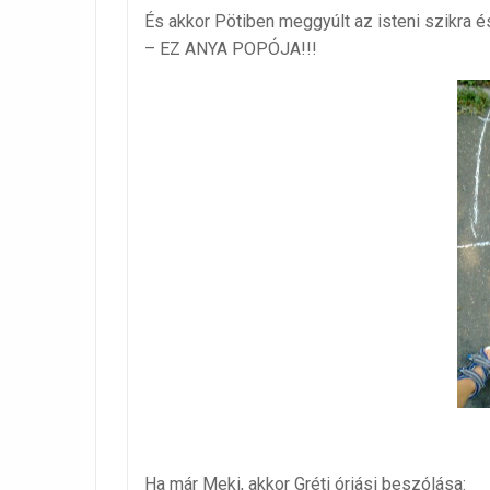
És akkor Pötiben meggyúlt az isteni szikra 
– EZ ANYA POPÓJA!!!
Ha már Meki, akkor Gréti óriási beszólása: