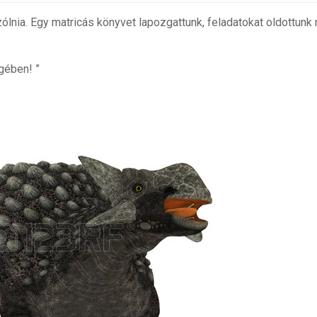
zólnia. Egy matricás könyvet lapozgattunk, feladatokat oldottunk
gében! ”