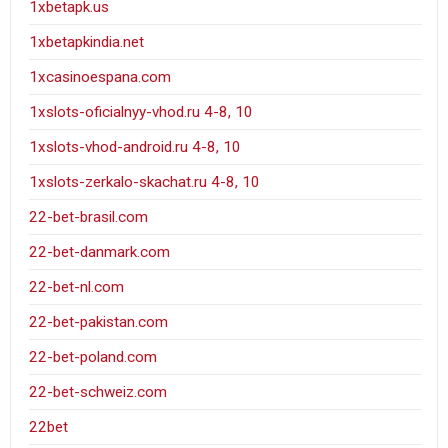
1xbetapk.us
1xbetapkindia.net
1xcasinoespana.com
1xslots-oficialnyy-vhod.ru 4-8, 10
1xslots-vhod-android.ru 4-8, 10
1xslots-zerkalo-skachat.ru 4-8, 10
22-bet-brasil.com
22-bet-danmark.com
22-bet-nl.com
22-bet-pakistan.com
22-bet-poland.com
22-bet-schweiz.com
22bet