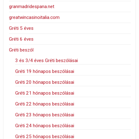
granmadridespana.net
greatwincasinoitalia.com
Gréti 5 éves
Gréti 6 éves
Gréti beszól
3 és 3/4 éves Gréti beszólásai
Gréti 19 hónapos beszólásai
Gréti 20 hónapos beszólásai
Gréti 21 hónapos beszólásai
Gréti 22 hónapos beszólásai
Gréti 23 hónapos beszólásai
Gréti 24 hónapos beszólásai
Gréti 25 hónapos beszólásai