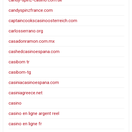
candy-spinz-casino.com.de
candyspinzfrance.com
captaincookscasinoosterreich.com
carlosserrano.org
casadonramon.com.mx
cashedcasinoespana.com
casibom tr
casibom-tg
casiniacasinoespana.com
casiniagreece.net
casino
casino en ligne argent reel
casino en ligne fr