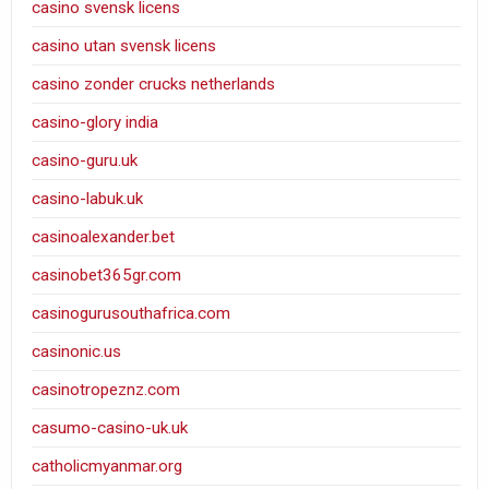
casino svensk licens
casino utan svensk licens
casino zonder crucks netherlands
casino-glory india
casino-guru.uk
casino-labuk.uk
casinoalexander.bet
casinobet365gr.com
casinogurusouthafrica.com
casinonic.us
casinotropeznz.com
casumo-casino-uk.uk
catholicmyanmar.org