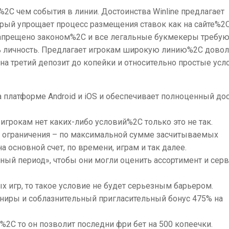
C чем события в линии. Достоинства Winline предлагает
рый упрощает процесс размещения ставок как на сайте%2C
апрещено законом%2C и все легальные букмекеры требую
ь личность. Предлагает игрокам широкую линию%2C дово
а третий депозит до копейки и относительно простые усл
а платформе Android и iOS и обеспечивает полноценный до
грокам нет каких-либо условий%2C только это не так.
 ограничения – по максимальной сумме засчитываемых
основной счет, по времени, играм и так далее.
ный период», чтобы они могли оценить ассортимент и сер
х игр, то такое условие не будет серьезным барьером.
ниры и соблазнительный пригласительный бонус 475% на
2C то он позволит последни фри бет на 500 копеечки.