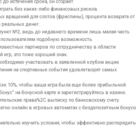
 до истечения срока, он сгорает.
играть без каких-либо финансовых рисков.
х вращений для слотов (фриспины), процента возврата от
е реальных денег.
 пункт №2, ведь до недавнего времени лишь малая часть
 пользователям подобную возможность.
известных партнеров по сотрудничеству в области
 игр, это тоже хороший знак.
обходимо участвовать в заявленной клубом акции.
иния на спортивные события удовлетворят самых
эк 10%, чтобы ваша игра была еще более прибыльной.
онус” на бонусной карте и зарегистрируйтесь в казино.
ельские права%2C выписку по банковскому счету.
атно онлайн в игровых автоматах с бездепозитным бонусо
мательно изучить условия, чтобы эффективно распорядить