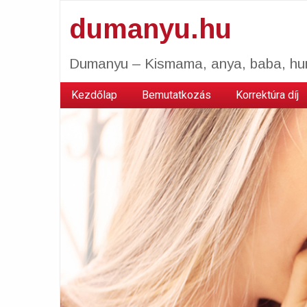
dumanyu.hu
Dumanyu – Kismama, anya, baba, hu
Kezdőlap
Bemutatkozás
Korrektúra díj