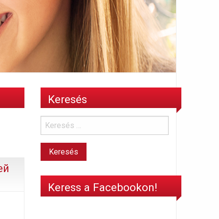
Keresés
ей
Keress a Facebookon!