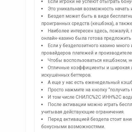
Если игроки не успеют отыграть бонус
Это уникальная возможность начать 
Бездеп может быть в виде бесплатны
проигранных средств (кешбэка), а такж
Наиболее интересен здесь, пожалуй,
онлайн-казино была готова предложить
Если у бездепозитного казино много 
провайдеров платежей и производителей
Чтобы воспользоваться кешбэком, не
Отличные коэффициенты и широкая л
искушённых беттеров.
А еще у нас есть еженедельный кэшб
Просто нажмите на кнопку “получить б
И том числе СНИЛС%2C ИНН%2C водит
После активации можно играть беспл
учитывая действующие ограничения.
Перед активацией бездепа стоит вни
бонусными возможностями.