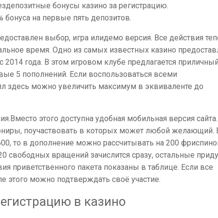
ездепозитные бонусы казино за регистрацию.
% бонуса на первые пять депозитов.
доставлен выбор, игра илидемо версия. Все действия те
еальное время. Одно из самых известных казино предостав
с 2014 года. В этом игровом клубе предлагается приличны
вые 5 пополнений. Если воспользоваться всеми
лл здесь можно увеличить максимум в эквиваленте до
я.Вместо этого доступна удобная мобильная версия сайта.
урниры, поучаствовать в которых может любой желающий. 
600, то в дополнение можно рассчитывать на 200 фриспино
з 20 свободных вращений зачислится сразу, остальные приду
вия приветственного пакета показаны в таблице. Если все
ле этого можно подтверждать своё участие.
регистрацию в казино