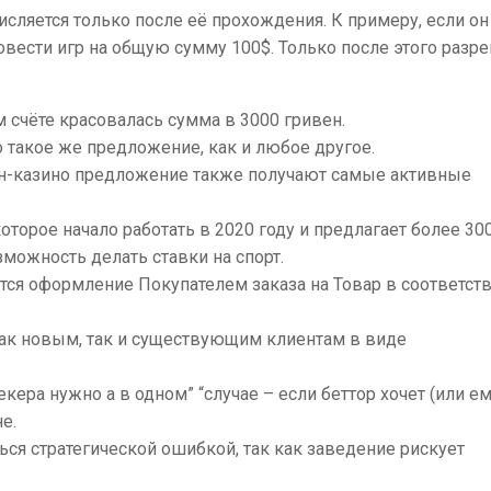
исляется только после её прохождения. К примеру, если он 
овести игр на общую сумму 100$. Только после этого разр
 счёте красовалась сумма в 3000 гривен.
о такое же предложение, как и любое другое.
н-казино предложение также получают самые активные
которое начало работать в 2020 году и предлагает более 30
можность делать ставки на спорт.
ся оформление Покупателем заказа на Товар в соответств
ак новым, так и существующим клиентам в виде
ра нужно а в одном” “случае – если беттор хочет (или е
е.
ься стратегической ошибкой, так как заведение рискует