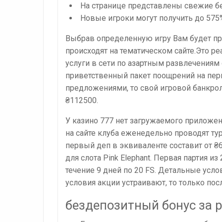
На странице представлены свежие б
Новые игроки могут получить до 575
Выбрав определенную игру Вам будет пре
происходят на тематическом сайте.Это р
услуги в сети по азартным развлечениям 
приветственный пакет поощрений на пер
предложениями, то свой игровой банкро
₴112500.
У казино 777 нет загружаемого приложени
на сайте клуба еженедельно проводят т
первый деп в эквиваленте составит от ₴
для слота Pink Elephant. Первая партия и
течение 9 дней по 20 FS. Детальные усло
условия акции устраивают, то только пос
бездепозитный бонус за 