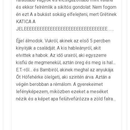
és ekkor felrémlik a sikítós gondolat: Nem fogom
én ezt A a bukást sokáig elfelejteni, mert Grétinek
KATICA A
JELEEEEEEEEEEEEEEEEEEEEEEEEEEEEEEEE…….
Éjjel álmodok. Vukról, akinek az első 5 percben
kinyírják a családját. A kis hableányról, akit
elvittek a habok. Az idő urairól, aki egyszerre
kisfiú de megmenekül, aztán öreg és meg is hal…
E.T.-ről… és Bambiról, akinek meghal az anyukája.
Őt Hófehérke ölelgeti, aki szintén árva. Aztán a
végén berobban a rémálom. A gyerekeimet
lefényképezem, miközben ezeket a meséket
nézik és a képet apa felütvefúrózza a zöld falra…