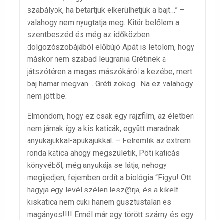
szabályok, ha betartjuk elkerülhetjük a bajt…” –
valahogy nem nyugtatja meg. Kitör belőlem a
szentbeszéd és még az időközben
dolgozószobájából előbújó Apát is letolom, hogy
máskor nem szabad leugrania Grétinek a
játszótéren a magas mászókáról a kezébe, mert
baj hamar megvan… Gréti zokog. Na ez valahogy
nem jött be.
Elmondom, hogy ez csak egy rajzfilm, az életben
nem járnak így a kis katicák, együtt maradnak
anyukájukkal-apukájukkal. – Felrémlik az extrém
ronda katica ahogy megszületik, Pöti katicás
könyvéből, még anyukája se látja, nehogy
megijedjen, fejemben ordít a biológia “Figyu! Ott
hagyja egy levél szélen lesz@rja, és a kikelt
kiskatica nem cuki hanem gusztustalan és
magányos!!!! Ennél már egy törött szárny és egy