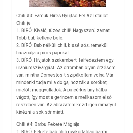
Chili #3: Farouk Híres Gyújtsd Fel Az Istállót
Chili-je
1. BÍRÓ: Kiváló, tüzes chili! Nagyszerű zamat.
Több bab kellene bele.
2. BÍRÓ: Bab nélküli chili, kissé sós, remekül
használja a piros paprikát.
3. BÍRÓ: Hívjatok szakembert, felfedeztem egy
urániumszivárgást! Az orromban olyan érzésem
van, mintha Domestos-t szipákoltam volna.Már
mindenki tudja mi a dolga, hozzák a söröket,
mielőtt meggyulladok. A pincérkislány hátba
vágott, így most a gerincem a mellkasom első
részében van. Az ábrázatom kezd igen ramatyul
kinézni a sok sör miatt.
Chili #4: Barbu Fekete Mágiája
1. BÍRÓ: Fekete bab chili gyakorlatilag bármi