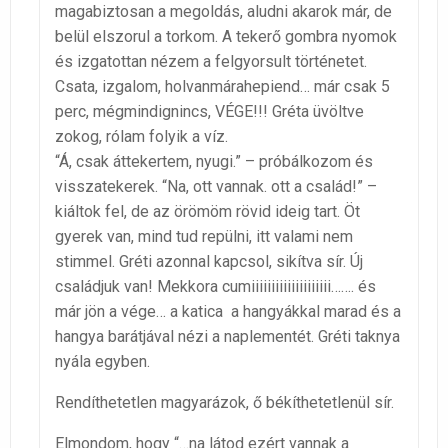
magabiztosan a megoldás, aludni akarok már, de
belül elszorul a torkom. A tekerő gombra nyomok
és izgatottan nézem a felgyorsult történetet.
Csata, izgalom, holvanmárahepiend… már csak 5
perc, mégmindignincs, VÉGE!!! Gréta üvöltve
zokog, rólam folyik a víz.
“Á, csak áttekertem, nyugi.” – próbálkozom és
visszatekerek. “Na, ott vannak. ott a család!” –
kiáltok fel, de az örömöm rövid ideig tart. Öt
gyerek van, mind tud repülni, itt valami nem
stimmel. Gréti azonnal kapcsol, sikítva sír. Új
családjuk van! Mekkora cumiiiiiiiiiiiiiiiiiiii……. és
már jön a vége… a katica a hangyákkal marad és a
hangya barátjával nézi a naplementét. Gréti taknya
nyála egyben.
Rendíthetetlen magyarázok, ő békíthetetlenül sír.
Elmondom, hogy “…na látod ezért vannak a