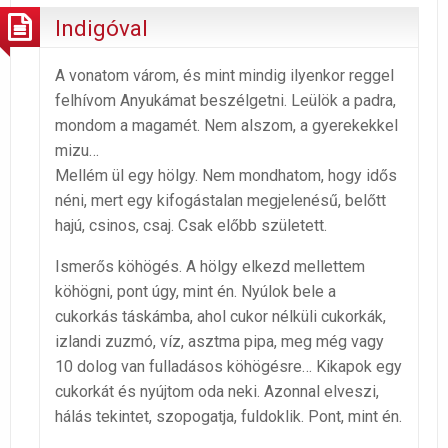
Indigóval
A vonatom várom, és mint mindig ilyenkor reggel
felhívom Anyukámat beszélgetni. Leülök a padra,
mondom a magamét. Nem alszom, a gyerekekkel
mizu…
Mellém ül egy hölgy. Nem mondhatom, hogy idős
néni, mert egy kifogástalan megjelenésű, belőtt
hajú, csinos, csaj. Csak előbb született.
Ismerős köhögés. A hölgy elkezd mellettem
köhögni, pont úgy, mint én. Nyúlok bele a
cukorkás táskámba, ahol cukor nélküli cukorkák,
izlandi zuzmó, víz, asztma pipa, meg még vagy
10 dolog van fulladásos köhögésre… Kikapok egy
cukorkát és nyújtom oda neki. Azonnal elveszi,
hálás tekintet, szopogatja, fuldoklik. Pont, mint én.