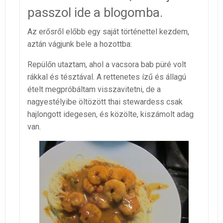
passzol ide a blogomba.
Az erősről előbb egy saját történettel kezdem,
aztán vágjunk bele a hozottba:
Repülőn utaztam, ahol a vacsora bab püré volt
rákkal és tésztával. A rettenetes ízű és állagú
ételt megpróbáltam visszavitetni, de a
nagyestélyibe öltözött thai stewardess csak
hajlongott idegesen, és közölte, kiszámolt adag
van.