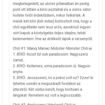
megbetegedett, az utolsó pillanatban én pedig
pont ott álltam a bírói asztalnál és a sörös sátor
holléte felől érdeklődtem, mikor felkértek. A
másik két bíró (két indiai) biztosított róla, hogy a
chili egyáltalán nem lesz erős, azonkívül ingyen
sört kapok a kóstolgatás teljes idejére, tehát
belementem. Íme az értékelő lapok a versenyről:
Chili #1: Manoj Maniac Mobster-Monster Chili-je
1. BÍRÓ: Kicsit túl sok paradicsom. Nagyszerű
zamat.
2. BÍRÓ: Kellemes, sima paradicsom íz. Nagyon
enyhe.
3. BÍRÓ: Jesszusom, mi a pokol volt ez? Ezzel le
lehetne szedni a megszáradt festéket az
úttestről. Két sörbe került, hogy kioltsam a
lángokat. Remélem ez volt a legrosszabb.
Chili #2: Applesamy Utánégető Chili-je