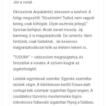
Jön a vonat.
Elköszönök Anyukámtól, leteszem a telefont. A
hölgy megszólít: “Köszönöm! Tudod, nem vagyok
beteg, csak köhögök. Olyan asztmás jellegű.”
Gyorsan befejezi. Arcán zavart mosoly. Jaj
bammeg, ő is magyarázkodik. De ismerős. Nem
fertőzök, csak fuldoklok… de keserves
magyarázkodással telik az életem nekem is…
“TUDOM!” – válaszolom megnyugtatva, és
felszállok a vonatra. A szívem kiugrik az
izgatottságtól.
Leülünk egymással szembe. Egymás szemébe
nézünk végre. A tökéletesen belőtt frizura alatt
csillogó kék szempár izgatottan figyel engem. A
csodálatos tűzvörös mestermunka lógós-
mikroköves fülbevaló izgatottan fityeg a fülében,