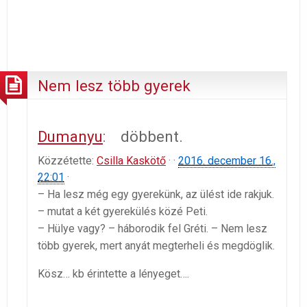
Nem lesz több gyerek
Dumanyu
:
döbbent.
Közzétette:
Csilla Kaskötő
· ·
2016. december 16.,
22:01
·
– Ha lesz még egy gyerekünk, az ülést ide rakjuk.
– mutat a két gyerekülés közé Peti.
– Hülye vagy? – háborodik fel Gréti. – Nem lesz
több gyerek, mert anyát megterheli és megdöglik.
Kösz… kb érintette a lényeget….