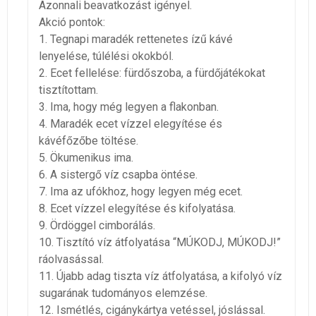
Azonnali beavatkozást igényel.
Akció pontok:
1. Tegnapi maradék rettenetes ízű kávé
lenyelése, túlélési okokból.
2. Ecet fellelése: fürdőszoba, a fürdőjátékokat
tisztítottam.
3. Ima, hogy még legyen a flakonban.
4. Maradék ecet vízzel elegyítése és
kávéfőzőbe töltése.
5. Ökumenikus ima.
6. A sistergő víz csapba öntése.
7. Ima az ufókhoz, hogy legyen még ecet.
8. Ecet vízzel elegyítése és kifolyatása.
9. Ördöggel cimborálás.
10. Tisztító víz átfolyatása “MÚKODJ, MÚKODJ!”
ráolvasással.
11. Újabb adag tiszta víz átfolyatása, a kifolyó víz
sugarának tudományos elemzése.
12. Ismétlés, cigánykártya vetéssel, jóslással.