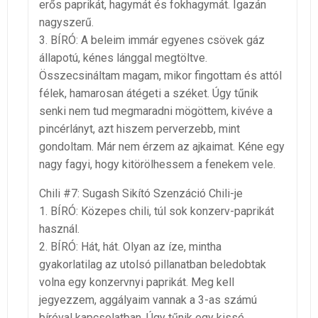
erős paprikát, hagymát és fokhagymát. Igazán
nagyszerű.
3. BÍRÓ: A beleim immár egyenes csövek gáz
állapotú, kénes lánggal megtöltve.
Összecsináltam magam, mikor fingottam és attól
félek, hamarosan átégeti a széket. Úgy tűnik
senki nem tud megmaradni mögöttem, kivéve a
pincérlányt, azt hiszem perverzebb, mint
gondoltam. Már nem érzem az ajkaimat. Kéne egy
nagy fagyi, hogy kitörölhessem a fenekem vele.
Chili #7: Sugash Sikító Szenzáció Chili-je
1. BÍRÓ: Közepes chili, túl sok konzerv-paprikát
használ.
2. BÍRÓ: Hát, hát. Olyan az íze, mintha
gyakorlatilag az utolsó pillanatban beledobtak
volna egy konzervnyi paprikát. Meg kell
jegyezzem, aggályaim vannak a 3-as számú
bíróval kapcsolatban. Úgy tűnik egy kissé