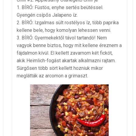
1. BÍRÓ: Füstös, enyhe sertés beütéssel.
Gyengén csípős Jalapeno íz.
2. BÍRÓ: Izgalmas sült rostélyos íz, több paprika
kellene bele, hogy komolyan lehessen venni.
3. BÍRÓ: Gyermekektől távol tartandó! Nem
vagyok benne biztos, hogy mit kellene éreznem a
fájdalmon kívül. El kellett zavarnom két fickót,
akik Heimlich-fogást akartak alkalmazni rajtam.
Sürgősen több sört kellett hozniuk mikor
meglátták az arcomon a grimaszt.