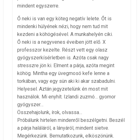
mindent egyszerre.
Ő neki is van egy köteg negatív lelete. Őt is
mindenki hülyének nézi, hogy nem tud mit
kezdeni a köhögésével. A munkahelyén ciki.
Ő neki is a negyvenes éveiben jött elő. X
professzor kezelte. Részt vett egy olasz
gyógyszerkísérletben is. Azóta csak nagy
stresszre jön ki. Elment a párja, azóta megint
köhög. Mintha egy üvegmosó kefe lenne a
torkában, vagy egy sün aki ki akar szabadulni.
Helyesel. Aztán jegyzetelünk én most mit
használok. Mi enyhít. Izlandi zuzmó… gyomor
gyógyszer…
Összehajolunk, írok, olvassa…
Próbálunk hirtelen mindenről beszélgetni. Beszél
a párja haláláról, a lányáról, mindent sietve.
Megérkezünk. Bemutatkozunk, elköszönünk.