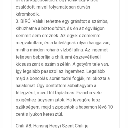
csalódott, mivel folyamatosan durván
káromkodik.
3. BÍRÓ: Valaki tehetne egy gránátot a számba,
kihúzhatná a biztosítótűt, és én az égvilágon
semmit sem éreznék. Az egyik szememre
megvakultam, és a külvilágnak olyan hangja van,
mintha minden rohanó vízből állna. Az ingemet
teljesen beborítja a chili, ami észrevétlenül
kicsusszant a szám szélén. A gatyám tele van,
így legalább passzol az ingemhez. Legalább
majd a boncolás során tudni fogják, mi okozta a
halálomat. Úgy döntöttem abbahagyom a
lélegzést, mivel túl fájdalmas. Francba vele,
oxigénhez úgysem jutok. Ha levegőre lesz
szükségem, majd szippantok a hasamon lévő 10
centis lyukon keresztül.
Chili #8: Hansraj Hegyi Szent Chili-je