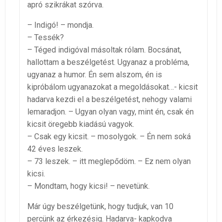
apró szikrákat szórva.
– Indigó! – mondja.
– Tessék?
– Téged indigóval másoltak rólam. Bocsánat,
hallottam a beszélgetést. Ugyanaz a probléma,
ugyanaz a humor. Én sem alszom, én is
kipróbálom ugyanazokat a megoldásokat…- kicsit
hadarva kezdi el a beszélgetést, nehogy valami
lemaradjon. – Ugyan olyan vagy, mint én, csak én
kicsit öregebb kiadású vagyok.
– Csak egy kicsit. – mosolygok. – Én nem soká
42 éves leszek.
– 73 leszek. – itt meglepődöm. – Ez nem olyan
kicsi.
– Mondtam, hogy kicsi! – nevetünk.
Már úgy beszélgetünk, hogy tudjuk, van 10
percünk az érkezésig. Hadarva- kapkodva