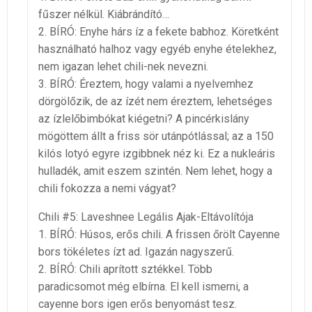
fűszer nélkül. Kiábrándító…
2. BÍRÓ: Enyhe hárs íz a fekete babhoz. Köretként
használható halhoz vagy egyéb enyhe ételekhez,
nem igazan lehet chili-nek nevezni.
3. BÍRÓ: Éreztem, hogy valami a nyelvemhez
dörgölőzik, de az ízét nem éreztem, lehetséges
az ízlelőbimbókat kiégetni? A pincérkislány
mögöttem állt a friss sör utánpótlással; az a 150
kilós lotyó egyre izgibbnek néz ki. Ez a nukleáris
hulladék, amit eszem szintén. Nem lehet, hogy a
chili fokozza a nemi vágyat?
Chili #5: Laveshnee Legális Ajak-Eltávolítója
1. BÍRÓ: Húsos, erős chili. A frissen őrölt Cayenne
bors tökéletes ízt ad. Igazán nagyszerű.
2. BÍRÓ: Chili aprított sztékkel. Több
paradicsomot még elbírna. El kell ismerni, a
cayenne bors igen erős benyomást tesz.