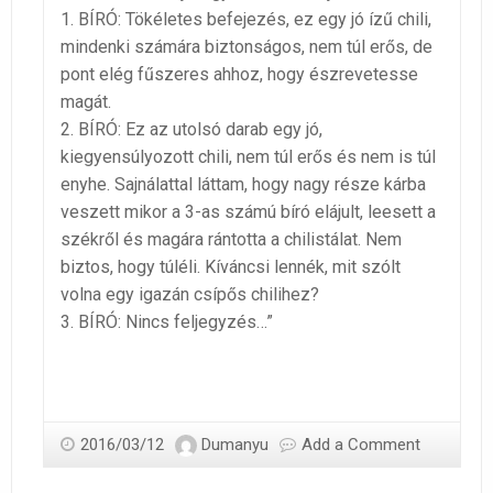
1. BÍRÓ: Tökéletes befejezés, ez egy jó ízű chili,
mindenki számára biztonságos, nem túl erős, de
pont elég fűszeres ahhoz, hogy észrevetesse
magát.
2. BÍRÓ: Ez az utolsó darab egy jó,
kiegyensúlyozott chili, nem túl erős és nem is túl
enyhe. Sajnálattal láttam, hogy nagy része kárba
veszett mikor a 3-as számú bíró elájult, leesett a
székről és magára rántotta a chilistálat. Nem
biztos, hogy túléli. Kíváncsi lennék, mit szólt
volna egy igazán csípős chilihez?
3. BÍRÓ: Nincs feljegyzés…”
2016/03/12
Dumanyu
Add a Comment