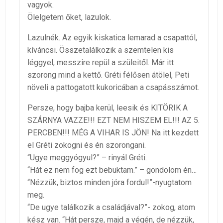
vagyok.
Ölelgetem őket, lazulok.
Lazulnék. Az egyik kiskatica lemarad a csapattól,
kíváncsi. Összetalálkozik a szemtelen kis
léggyel, messzire repül a szüleitől. Már itt
szorong mind a kettő. Gréti félősen átölel, Peti
növeli a pattogatott kukoricában a csapásszámot.
Persze, hogy bajba kerül, leesik és KITÖRIK A
SZÁRNYA VAZZE!!! EZT NEM HISZEM EL!!! AZ 5.
PERCBEN!!! MÉG A VIHAR IS JÖN! Na itt kezdett
el Gréti zokogni és én szorongani.
“Ugye meggyógyul?” – rinyál Gréti.
“Hát ez nem fog ezt bebuktam.” – gondolom én…
“Nézzük, biztos minden jóra fordul!”-nyugtatom
meg.
“De ugye találkozik a családjával?”- zokog, atom
kész van. “Hát persze, majd a végén, de nézzük,