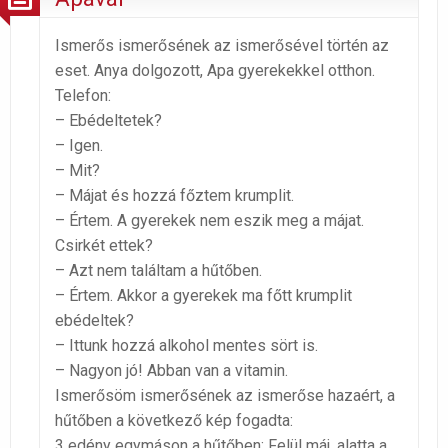
Ismerős ismerősének az ismerősével történ az
eset. Anya dolgozott, Apa gyerekekkel otthon.
Telefon:
– Ebédeltetek?
– Igen.
– Mit?
– Májat és hozzá főztem krumplit.
– Értem. A gyerekek nem eszik meg a májat.
Csirkét ettek?
– Azt nem találtam a hűtőben.
– Értem. Akkor a gyerekek ma főtt krumplit
ebédeltek?
– Ittunk hozzá alkohol mentes sört is.
– Nagyon jó! Abban van a vitamin.
Ismerősöm ismerősének az ismerőse hazaért, a
hűtőben a következő kép fogadta:
3 edény egymáson a hűtőben: Felül máj, alatta a