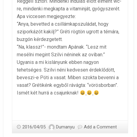
Reggeli sztori. Mindenki indulás előtt elment wc-
re, mindenki megkapta a vitaminját, gyógyszerét.
Apa viccesen megjegyezte:
“Anya, bevetted a csillámkapszuládat, hogy
sziporkázót kakilj?” Gréti rögtön ugrott a témára,
buzgón kérdezgetett.
“Na, klassz!”- mondtam Apának. “Lesz mit
mesélni megint Szilvi néninek az oviban.”
Ugyanis a mi kislányunk ebben nagyon
tehetséges. Szilvi néni kedvesen érdeklődött,
beveszi-e Pöti a vasat. Miben szokta bevenni a
vasat? Grétikénk egyből rávágta: “vörösborban”.
Ismét két hurrá a csajunknak!
2016/04/05
Dumanyu
Add a Comment