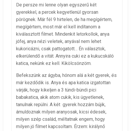
De persze mi lenne olyan egyszerű két
gyerekkel, a percek kegyetlenül gyorsan
pörögnek. Már fél 9 hirtelen, de ha megígértem,
megígértem, most már el kell indítanom a
kiválasztott filmet. Mindenkit letorkollok, anya
jófej, anya nézi veletek, anyával nem lehet
kukoricázni, csak pattogatott… Én választok,
elkerülendő a vitát. Annyira cuki ez a kukucskáló
katica, nekünk ez kell. Kikölcsönzöm.
Befekszünk az ágyba, hónom alá a két gyerek, és
már kezdődik is. Anya és apa katica izgatottan
várják, hogy kikeljen a 3 tündi-bündi pici
babakatica, akik atom cukik, kis ügyetlenek,
tanulnak repülni. A két gyerek hozzám bújik,
ámuldoznak milyen aranyosak, kicsi édesek,
milyen szép család, méltatnak engem, hogy
milyen jó filmet kapcsoltam. Érzem: királynő