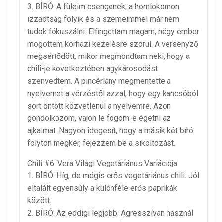
3. BÍRÓ: A füleim csengenek, a homlokomon
izzadtság folyik és a szemeimmel már nem
tudok fókuszálni. Elfingottam magam, négy ember
mögöttem kórházi kezelésre szorul. A versenyző
megsértődött, mikor megmondtam neki, hogy a
chili-je következtében agykárosodást
szenvedtem. A pincérlány megmentette a
nyelvemet a vérzéstől azzal, hogy egy kancsóból
sört öntött közvetlenül a nyelvemre. Azon
gondolkozom, vajon le fogom-e égetni az
ajkaimat. Nagyon idegesít, hogy a másik két bíró
folyton megkér, fejezzem be a sikoltozást.
Chili #6: Vera Világi Vegetáriánus Variációja
1. BÍRÓ: Híg, de mégis erős vegetáriánus chili. Jól
eltalált egyensúly a különféle erős paprikák
között.
2. BÍRÓ: Az eddigi legjobb. Agresszívan használ