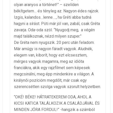
olyan aranyos a történet!” – szelíden
békítgetem… és tényleg az. Nagyon édes rajzok.
Izgis, kalandos…lenne…., ha Gréti abba tudná
hagyni a sírást. Pöti már jól van, zabál, csak Gréta
zavarja. Oda-oda szól. “Nyugodj meg, a végén
majd találkoznak, nézd milyen szuper.”
De Gréta nem nyugszik. 20 perc után feladom.
Már amúgy is nagyon fáradt vagyok. Aludnék,
elegem van, kiborít, hogy ezt elcsesztem,
mérges vagyok magamra, meg az idióta
franciákra, akik egy rajzfilmet sem képesek
megcsinálni, meg épp mindenkire a világon. A
királynői pozícióm megdőlt, már csak egy
szerencsétlen szolga vagyok szorult helyzetben.
“OKÉ! BÉKE! HÁTRATEKEREM ODA, AHOL A
KICSI KATICA TALÁLKOZIK A CSALÁDJÁVAL ÉS
MINDEN JÓRA FORDUL!” -hangzik a számból