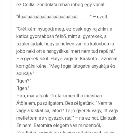
ez Csilla. Gondolataimban robog egy vonat…
“Ááááááááááááááááááááááááá………….” – üvölt.
“Grétikém nyugodj meg, ez csak egy rajzfilm, a
katica gyorsabban felnő, mint a gyerekek, a
szülei tudják, hogy jó helyen van és különben is
jobb neki ott a hangyákkal mert nem tud repülni.”
– a gyerek sikít. Hülye vagy te Kaskötő… azonnal
korrigálni kéne. “Meg fogja látogatni anyukája és
apukája.”
“Igen?”
“Igen.”
Pöti, már alszik. Gréta kimerült a sírásban.
Átölelem, puszilgatom. Beszélgetünk. “Nem te
vagy a kiskatica, látod? Te jó gyerek vagy, itt vagy
mellettem és vigyázok rád.” – na ez hat. Elalszik.
Én nem. Baromira elegem van mindenből,
fáradtabb vagyok és elcsigázottabb mint valaha