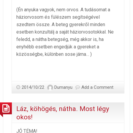
(Én anyuka vagyok, nem orvos. A tudásomat a
háziorvosom és fülészem segítségével
szedtem össze. A beteg gyerekről minden
esetben konzultálj a saját háziorvosotokkal. Ne
feledd, a nátha betegség, még akkor is, ha
enyhébb esetben engedjük a gyereket a
közösségbe, különben sose járna… )
2014/10/22
Dumanyu
Add a Comment
Láz, köhögés, nátha. Most légy
okos!
JÓ TÉMA!