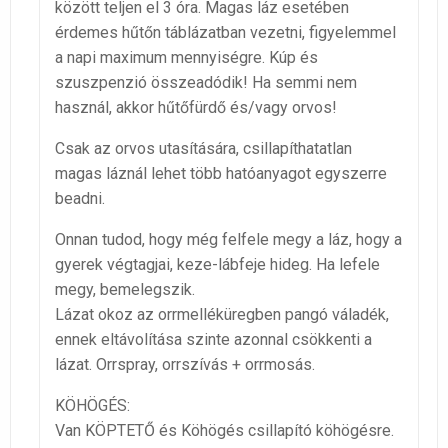
között teljen el 3 óra. Magas láz esetében
érdemes hűtőn táblázatban vezetni, figyelemmel
a napi maximum mennyiségre. Kúp és
szuszpenzió összeadódik! Ha semmi nem
használ, akkor hűtőfürdő és/vagy orvos!
Csak az orvos utasítására, csillapíthatatlan
magas láznál lehet több hatóanyagot egyszerre
beadni.
Onnan tudod, hogy még felfele megy a láz, hogy a
gyerek végtagjai, keze-lábfeje hideg. Ha lefele
megy, bemelegszik.
Lázat okoz az orrmelléküregben pangó váladék,
ennek eltávolítása szinte azonnal csökkenti a
lázat. Orrspray, orrszívás + orrmosás.
KÖHÖGÉS:
Van KÖPTETŐ és Köhögés csillapító köhögésre.