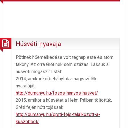
Húsvéti nyavaja
Pötinek hőemelkedése volt tegnap este és atom
takony. Az orra Grétinek sem százas. Lássuk a
húsvéti megasz.r listát:
2014, amikor körbehánytuk a nagyszülők
nyaralóját:
http://dumanyu.hu/fosos-hanyos-husvet/
2015, amikor a húsvétet a Heim Pálban töltöttük,
Gréti fején nőtt tojással:
http://dumanyu.hu/greti-feje-talalkozott-a-
kuszobbel/