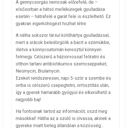
A gennycsorgás nemcsak előrefelé, de –
elsősorban a hátsó melléküregek gyulladása
esetén – hátrafelé a garat fele is észlelhető. Ez
gyakran ingerköhögést hozhat létre.
A nátha sokszor társul kötőhártya gyulladással,
mert a srácok beledörgölik a bacit a szemükbe,
illetve a könnycsatornán keresztül könnyen
felmegy. Célszerű a háziorvossal felíratni és
otthon tartani antibiotikumos szemcseppeket,
Neomycin, Brulamycin..
Ezeket rendszeresen, napi 5-ször a szembe és
orrba is célszerű csepegtetni, orrtisztítás után,
így a gyerek hamarabb gyógyul és elkerülhető a
nagyobb baj!
Ha fontosnak tartod az információt, oszd meg
másokkal! Hátha az a szülő is olvassa, akinek a
gyereke miatt beteg állandóan a közösség…