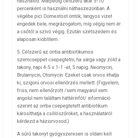
használod. Márpedig célszerű akár 5-10
percenként is használni náthaszezonban. A
végébe pici Domestost öntök, langyos vizet
engedek bele, megrázogatom, míg végig nem ér
a csőtől a szívó végig. Ezután szétszedem és
alaposan kiöblítem.
5. Célszerű az orrba antibiotikumos
szemcseppet csepegtetni, ha sárga vagy zöld a
takony, napi 4-5 x 1-1 -et, 5 napig. Neomycin,
Brulamycin, Otomycin. Ezeket csak orvos írhatja
ki, szigorú orvosi ellenőrzés mellett. (Figyelem,
friss, nem ellenőrzött /sem magyarul sem
angolul nem találtam háttérinfót/ információ
szerint az orrba csepegtetett antibiotikum
károsíthatja a csillószőröket, a használatáról
kérdezd a háziorvosod.)
A sűrű takonyt gyógyszeresen is oldani kell.