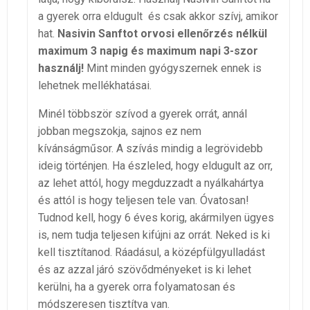
a gyerek orra eldugult és csak akkor szívj, amikor
hat.
Nasivin Sanftot orvosi ellenőrzés nélkül
maximum 3 napig és maximum napi 3-szor
használj!
Mint minden gyógyszernek ennek is
lehetnek mellékhatásai.
Minél többször szívod a gyerek orrát, annál
jobban megszokja, sajnos ez nem
kívánságműsor. A szívás mindig a legrövidebb
ideig történjen. Ha észleled, hogy eldugult az orr,
az lehet attól, hogy megduzzadt a nyálkahártya
és attól is hogy teljesen tele van. Óvatosan!
Tudnod kell, hogy 6 éves korig, akármilyen ügyes
is, nem tudja teljesen kifújni az orrát. Neked is ki
kell tisztítanod. Ráadásul, a középfülgyulladást
és az azzal járó szövődményeket is ki lehet
kerülni, ha a gyerek orra folyamatosan és
módszeresen tisztítva van.