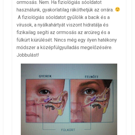
orrmosás. Nem. Ha fiziológiás sóoldatot
használunk, gyakorlatilag ráköthetjük az orrára.
A fiziológiás sóoldatot gyűlölik a bacik és a
vírusok, a nyálkahártyát viszont hidratálja és
fizikailag segíti az orrmosás az arcüreg és a
fülkürt kiürülését. Nincs még egy ilyen hatékony
módszer a középfülgyulladás megelőzésére.
Jobbulást!