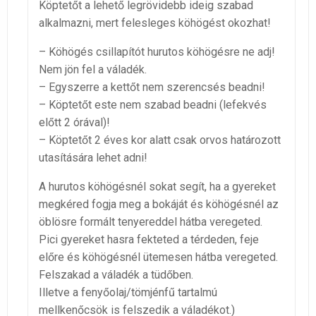
Köptetőt a lehető legrövidebb ideig szabad
alkalmazni, mert felesleges köhögést okozhat!
– Köhögés csillapítót hurutos köhögésre ne adj!
Nem jön fel a váladék.
– Egyszerre a kettőt nem szerencsés beadni!
– Köptetőt este nem szabad beadni (lefekvés
előtt 2 órával)!
– Köptetőt 2 éves kor alatt csak orvos határozott
utasítására lehet adni!
A hurutos köhögésnél sokat segít, ha a gyereket
megkéred fogja meg a bokáját és köhögésnél az
öblösre formált tenyereddel hátba veregeted.
Pici gyereket hasra fekteted a térdeden, feje
előre és köhögésnél ütemesen hátba veregeted.
Felszakad a váladék a tüdőben.
Illetve a fenyőolaj/tömjénfű tartalmú
mellkenőcsök is felszedik a váladékot.)