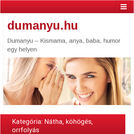
dumanyu.hu
Dumanyu – Kismama, anya, baba, humor
egy helyen
Kategória: Nátha, köhögés,
orrfolyás