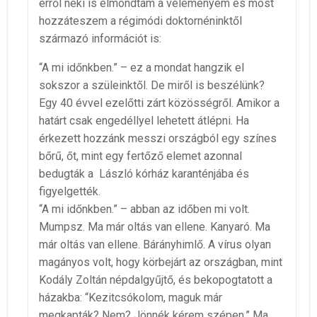
erről neki is elmondtam a véleményem és most
hozzáteszem a régimódi doktornéninktől
származó információt is:
“A mi időnkben.” – ez a mondat hangzik el
sokszor a szüleinktől. De miről is beszélünk?
Egy 40 évvel ezelőtti zárt közösségről. Amikor a
határt csak engedéllyel lehetett átlépni. Ha
érkezett hozzánk messzi országból egy színes
bőrű, őt, mint egy fertőző elemet azonnal
bedugták a László kórház karanténjába és
figyelgették.
“A mi időnkben.” – abban az időben mi volt.
Mumpsz. Ma már oltás van ellene. Kanyaró. Ma
már oltás van ellene. Bárányhimlő. A vírus olyan
magányos volt, hogy körbejárt az országban, mint
Kodály Zoltán népdalgyűjtő, és bekopogtatott a
házakba: “Kezitcsókolom, maguk már
megkapták? Nem? Jönnék kérem szépen.” Ma