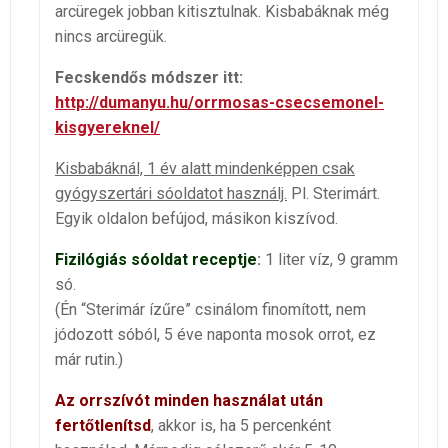
arcüregek jobban kitisztulnak. Kisbabáknak még
nincs arcüregük.
Fecskendős módszer itt:
http://dumanyu.hu/orrmosas-csecsemonel-
kisgyereknel/
Kisbabáknál, 1 év alatt mindenképpen csak
gyógyszertári sóoldatot használj.
Pl. Sterimárt.
Egyik oldalon befújod, másikon kiszívod.
Fizilógiás sóoldat receptje
:
1 liter víz, 9 gramm
só.
(Én “Sterimár ízűre” csinálom finomított, nem
jódozott sóból, 5 éve naponta mosok orrot, ez
már rutin.)
Az orrszívót minden használat után
fertőtlenítsd
, akkor is, ha 5 percenként