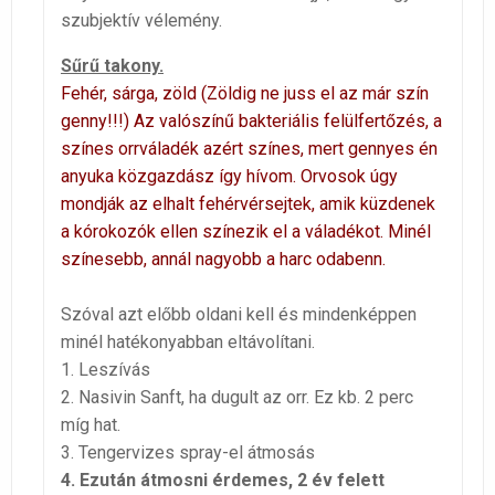
szubjektív vélemény.
Sűrű takony.
Fehér, sárga, zöld (Zöldig ne juss el az már szín
genny!!!) Az valószínű bakteriális felülfertőzés, a
színes orrváladék azért színes, mert gennyes én
anyuka közgazdász így hívom. Orvosok úgy
mondják az elhalt fehérvérsejtek, amik küzdenek
a kórokozók ellen színezik el a váladékot. Minél
színesebb, annál nagyobb a harc odabenn.
Szóval azt előbb oldani kell és mindenképpen
minél hatékonyabban eltávolítani.
1. Leszívás
2. Nasivin Sanft, ha dugult az orr. Ez kb. 2 perc
míg hat.
3. Tengervizes spray-el átmosás
4. Ezután átmosni érdemes, 2 év felett