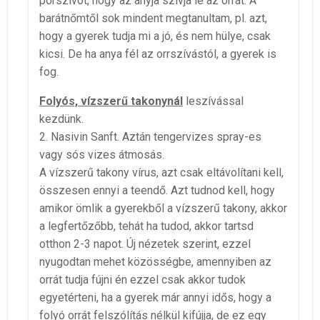
porszívót, hogy az anyja szívja le az orrát. A
barátnőmtől sok mindent megtanultam, pl. azt,
hogy a gyerek tudja mi a jó, és nem hülye, csak
kicsi. De ha anya fél az orrszívástól, a gyerek is
fog.
Folyós, vízszerű takonynál
leszívással
kezdünk.
2. Nasivin Sanft. Aztán tengervizes spray-es
vagy sós vizes átmosás.
A vízszerű takony vírus, azt csak eltávolítani kell,
összesen ennyi a teendő. Azt tudnod kell, hogy
amikor ömlik a gyerekből a vízszerű takony, akkor
a legfertőzőbb, tehát ha tudod, akkor tartsd
otthon 2-3 napot. Új nézetek szerint, ezzel
nyugodtan mehet közösségbe, amennyiben az
orrát tudja fújni én ezzel csak akkor tudok
egyetérteni, ha a gyerek már annyi idős, hogy a
folyó orrát felszólítás nélkül kifújja, de ez egy