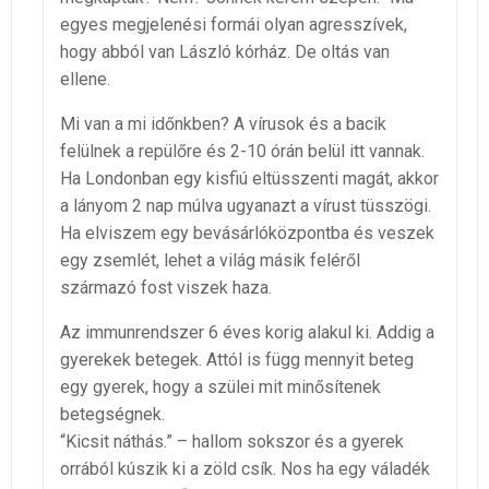
egyes megjelenési formái olyan agresszívek,
hogy abból van László kórház. De oltás van
ellene.
Mi van a mi időnkben? A vírusok és a bacik
felülnek a repülőre és 2-10 órán belül itt vannak.
Ha Londonban egy kisfiú eltüsszenti magát, akkor
a lányom 2 nap múlva ugyanazt a vírust tüsszögi.
Ha elviszem egy bevásárlóközpontba és veszek
egy zsemlét, lehet a világ másik feléről
származó fost viszek haza.
Az immunrendszer 6 éves korig alakul ki. Addig a
gyerekek betegek. Attól is függ mennyit beteg
egy gyerek, hogy a szülei mit minősítenek
betegségnek.
“Kicsit náthás.” – hallom sokszor és a gyerek
orrából kúszik ki a zöld csík. Nos ha egy váladék