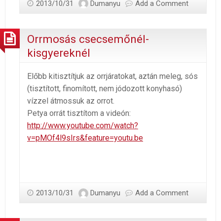
2013/10/31
Dumanyu
Add a Comment
Orrmosás csecsemőnél-
kisgyereknél
Előbb kitisztítjuk az orrjáratokat, aztán meleg, sós
(tisztított, finomított, nem jódozott konyhasó)
vízzel átmossuk az orrot.
Petya orrát tisztítom a videón:
http://www.youtube.com/watch?
v=pMOf4l9sIrs&feature=youtu.be
2013/10/31
Dumanyu
Add a Comment