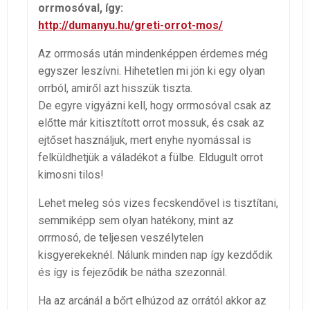
orrmosóval, így:
http://dumanyu.hu/greti-orrot-mos/
Az orrmosás után mindenképpen érdemes még
egyszer leszívni. Hihetetlen mi jön ki egy olyan
orrból, amiről azt hisszük tiszta.
De egyre vigyázni kell, hogy orrmosóval csak az
előtte már kitisztított orrot mossuk, és csak az
ejtőset használjuk, mert enyhe nyomással is
felküldhetjük a váladékot a fülbe. Eldugult orrot
kimosni tilos!
Lehet meleg sós vizes fecskendővel is tisztítani,
semmiképp sem olyan hatékony, mint az
orrmosó, de teljesen veszélytelen
kisgyerekeknél. Nálunk minden nap így kezdődik
és így is fejeződik be nátha szezonnál.
Ha az arcánál a bőrt elhúzod az orrától akkor az