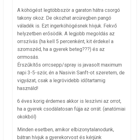
A köhögést legtöbbször a garaton hátra csorgó
takony okoz. De okozhat arcüregben pangó
váladék is. Ezt ingerköhögésnek hívjuk. Fekvő
helyzetben erősödik. A legjobb megoldás az
orrszívás (ha kell 5 percenként, kit érdekel a
szomszéd, ha a gyerek beteg???) és az
orrmosás.
Érszűkítős orrcsepp/spray is javasolt maximum
napi 3-5-ször, én a Nasivin Sanft-ot szeretem, de
vigyázat, csak a legrövidebb időtartamig
használd!
6 éves korig érdemes akkor is leszívni az orrot,
ha a gyerek csodálatosan fújja az orrát. (anatómiai
okokból)
Minden esetben, amikor elbizonytalanodunk,
bátran hívjuk a gyerekorvost és kérjünk