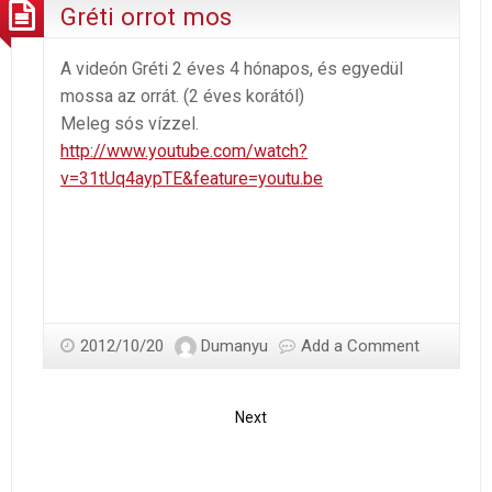
Gréti orrot mos
A videón Gréti 2 éves 4 hónapos, és egyedül
mossa az orrát. (2 éves korától)
Meleg sós vízzel.
http://www.youtube.com/watch?
v=31tUq4aypTE&feature=youtu.be
2012/10/20
Dumanyu
Add a Comment
Next