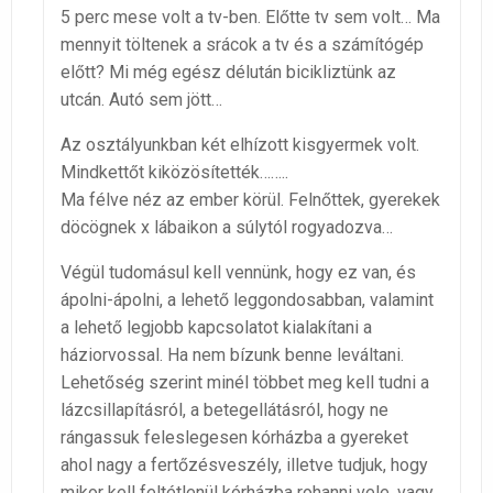
5 perc mese volt a tv-ben. Előtte tv sem volt… Ma
mennyit töltenek a srácok a tv és a számítógép
előtt? Mi még egész délután bicikliztünk az
utcán. Autó sem jött…
Az osztályunkban két elhízott kisgyermek volt.
Mindkettőt kiközösítették……..
Ma félve néz az ember körül. Felnőttek, gyerekek
döcögnek x lábaikon a súlytól rogyadozva…
Végül tudomásul kell vennünk, hogy ez van, és
ápolni-ápolni, a lehető leggondosabban, valamint
a lehető legjobb kapcsolatot kialakítani a
háziorvossal. Ha nem bízunk benne leváltani.
Lehetőség szerint minél többet meg kell tudni a
lázcsillapításról, a betegellátásról, hogy ne
rángassuk feleslegesen kórházba a gyereket
ahol nagy a fertőzésveszély, illetve tudjuk, hogy
mikor kell feltétlenül kórházba rohanni vele, vagy