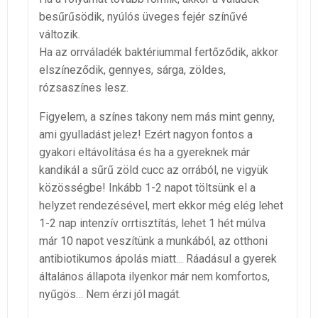
besűrűsödik, nyúlós üveges fejér színűvé
változik.
Ha az orrváladék baktériummal fertőződik, akkor
elszíneződik, gennyes, sárga, zöldes,
rózsaszínes lesz.
Figyelem, a színes takony nem más mint genny,
ami gyulladást jelez! Ezért nagyon fontos a
gyakori eltávolítása és ha a gyereknek már
kandikál a sűrű zöld cucc az orrából, ne vigyük
közösségbe! Inkább 1-2 napot töltsünk el a
helyzet rendezésével, mert ekkor még elég lehet
1-2 nap intenzív orrtisztítás, lehet 1 hét múlva
már 10 napot veszítünk a munkából, az otthoni
antibiotikumos ápolás miatt… Ráadásul a gyerek
általános állapota ilyenkor már nem komfortos,
nyűgös… Nem érzi jól magát.