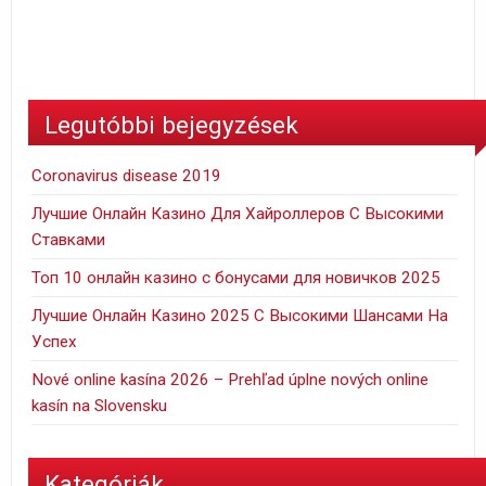
Legutóbbi bejegyzések
Coronavirus disease 2019
Лучшие Онлайн Казино Для Хайроллеров С Высокими
Ставками
Топ 10 онлайн казино с бонусами для новичков 2025
Лучшие Онлайн Казино 2025 С Высокими Шансами На
Успех
Nové online kasína 2026 – Prehľad úplne nových online
kasín na Slovensku
Kategóriák