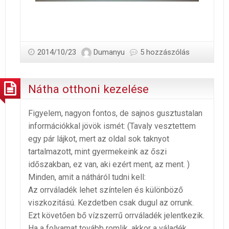
2014/10/23
Dumanyu
5 hozzászólás
Nátha otthoni kezelése
Figyelem, nagyon fontos, de sajnos gusztustalan
információkkal jövök ismét: (Tavaly vesztettem
egy pár lájkot, mert az oldal sok taknyot
tartalmazott, mint gyermekeink az őszi
időszakban, ez van, aki ezért ment, az ment. )
Minden, amit a nátháról tudni kell:
Az orrváladék lehet színtelen és különböző
viszkozitású. Kezdetben csak dugul az orrunk.
Ezt követően bő vízszerrű orrváladék jelentkezik.
Ha a folyamat tovább romlik, akkor a váladék