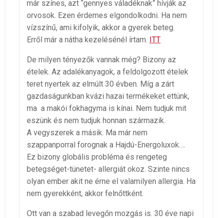
már színes, azt “gennyes váladéknak” hívják az
orvosok. Ezen érdemes elgondolkodni. Ha nem
vízszínű, ami kifolyik, akkor a gyerek beteg.
Erről már a nátha kezelésénél írtam.
ITT
De milyen tényezők vannak még? Bizony az
ételek. Az adalékanyagok, a feldolgozott ételek
teret nyertek az elmúlt 30 évben. Míg a zárt
gazdaságunkban kvázi hazai termékeket ettünk,
ma a makói fokhagyma is kínai. Nem tudjuk mit
eszünk és nem tudjuk honnan származik.
A vegyszerek a másik. Ma már nem
szappanporral forognak a Hajdú-Energoluxok….
Ez bizony globális probléma és rengeteg
betegséget-tünetet- allergiát okoz. Szinte nincs
olyan ember akit ne érne el valamilyen allergia. Ha
nem gyerekként, akkor felnőttként.
Ott van a szabad levegőn mozgás is. 30 éve napi