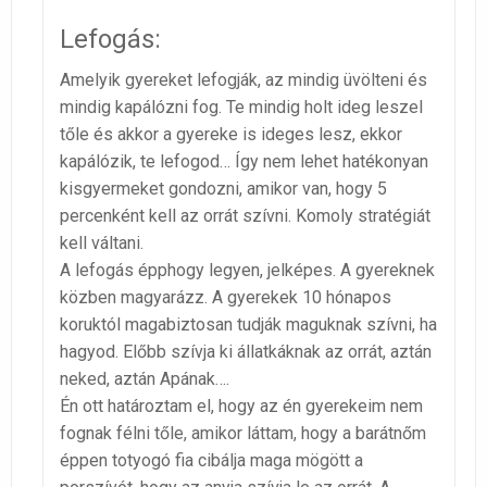
Lefogás:
Amelyik gyereket lefogják, az mindig üvölteni és
mindig kapálózni fog. Te mindig holt ideg leszel
tőle és akkor a gyereke is ideges lesz, ekkor
kapálózik, te lefogod… Így nem lehet hatékonyan
kisgyermeket gondozni, amikor van, hogy 5
percenként kell az orrát szívni. Komoly stratégiát
kell váltani.
A lefogás épphogy legyen, jelképes. A gyereknek
közben magyarázz. A gyerekek 10 hónapos
koruktól magabiztosan tudják maguknak szívni, ha
hagyod. Előbb szívja ki állatkáknak az orrát, aztán
neked, aztán Apának….
Én ott határoztam el, hogy az én gyerekeim nem
fognak félni tőle, amikor láttam, hogy a barátnőm
éppen totyogó fia cibálja maga mögött a