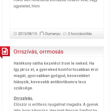
ügyeletet, hívni.
2015/08/15
Dumanyu
2 hozzászólás
Orrszívás, orrmosás
Hatékony nátha kezelést írom le neked. Ha
így jársz el, a gyereked komfortosabban érzi
magát, gyorsabban gyógyul, kevesebbet
hiányzik, kevesebb antibiotikumra lesz
szüksége.
Orrszívás.
Először is erőltess nyugalmat magadra. A gyerek
látja, hogy kiborulsz. Használj Nasivin Sanftot ha