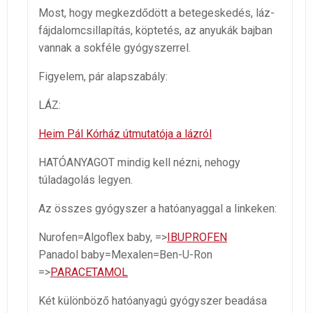
Most, hogy megkezdődött a betegeskedés, láz-
fájdalomcsillapítás, köptetés, az anyukák bajban
vannak a sokféle gyógyszerrel.
Figyelem, pár alapszabály:
LÁZ:
Heim Pál Kórház útmutatója a lázról
HATÓANYAGOT mindig kell nézni, nehogy
túladagolás legyen.
Az összes gyógyszer a hatóanyaggal a linkeken:
Nurofen=Algoflex baby, =>
IBUPROFEN
Panadol baby=Mexalen=Ben-U-Ron
=>
PARACETAMOL
Két különböző hatóanyagú gyógyszer beadása