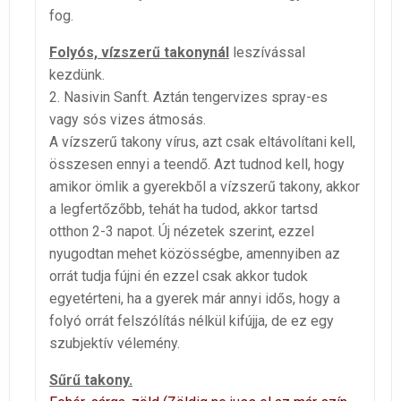
fog.
Folyós, vízszerű takonynál
leszívással
kezdünk.
2. Nasivin Sanft. Aztán tengervizes spray-es
vagy sós vizes átmosás.
A vízszerű takony vírus, azt csak eltávolítani kell,
összesen ennyi a teendő. Azt tudnod kell, hogy
amikor ömlik a gyerekből a vízszerű takony, akkor
a legfertőzőbb, tehát ha tudod, akkor tartsd
otthon 2-3 napot. Új nézetek szerint, ezzel
nyugodtan mehet közösségbe, amennyiben az
orrát tudja fújni én ezzel csak akkor tudok
egyetérteni, ha a gyerek már annyi idős, hogy a
folyó orrát felszólítás nélkül kifújja, de ez egy
szubjektív vélemény.
Sűrű takony.