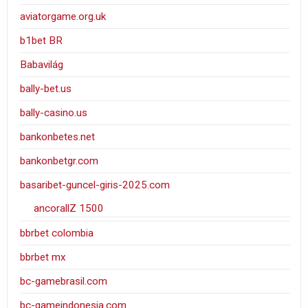
aviatorgame.org.uk
b1bet BR
Babavilág
bally-bet.us
bally-casino.us
bankonbetes.net
bankonbetgr.com
basaribet-guncel-giris-2025.com
ancorallZ 1500
bbrbet colombia
bbrbet mx
bc-gamebrasil.com
bc-gameindonesia.com