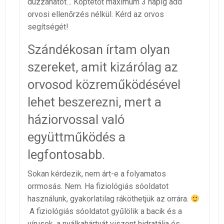
duzzanatot… Köptetőt maximum 3 napig add
orvosi ellenőrzés nélkül. Kérd az orvos
segítségét!
Szándékosan írtam olyan
szereket, amit kizárólag az
orvosod közreműködésével
lehet beszerezni, mert a
háziorvossal való
együttműködés a
legfontosabb.
Sokan kérdezik, nem árt-e a folyamatos
orrmosás. Nem. Ha fiziológiás sóoldatot
használunk, gyakorlatilag ráköthetjük az orrára.
A fiziológiás sóoldatot gyűlölik a bacik és a
vírusok, a nyálkahártyát viszont hidratálja és