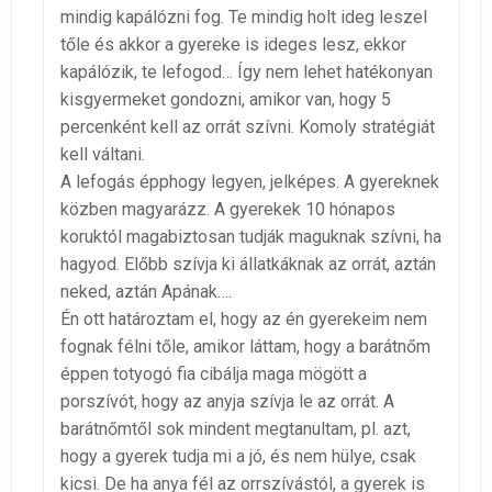
mindig kapálózni fog. Te mindig holt ideg leszel
tőle és akkor a gyereke is ideges lesz, ekkor
kapálózik, te lefogod… Így nem lehet hatékonyan
kisgyermeket gondozni, amikor van, hogy 5
percenként kell az orrát szívni. Komoly stratégiát
kell váltani.
A lefogás épphogy legyen, jelképes. A gyereknek
közben magyarázz. A gyerekek 10 hónapos
koruktól magabiztosan tudják maguknak szívni, ha
hagyod. Előbb szívja ki állatkáknak az orrát, aztán
neked, aztán Apának….
Én ott határoztam el, hogy az én gyerekeim nem
fognak félni tőle, amikor láttam, hogy a barátnőm
éppen totyogó fia cibálja maga mögött a
porszívót, hogy az anyja szívja le az orrát. A
barátnőmtől sok mindent megtanultam, pl. azt,
hogy a gyerek tudja mi a jó, és nem hülye, csak
kicsi. De ha anya fél az orrszívástól, a gyerek is