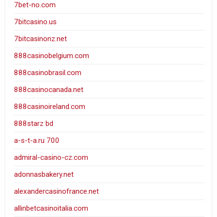
7bet-no.com
7bitcasino.us
7bitcasinonz.net
888casinobelgium.com
888casinobrasil.com
888casinocanada.net
888casinoireland.com
888starz bd
a-s-t-a.ru 700
admiral-casino-cz.com
adonnasbakery.net
alexandercasinofrance.net
allinbetcasinoitalia.com