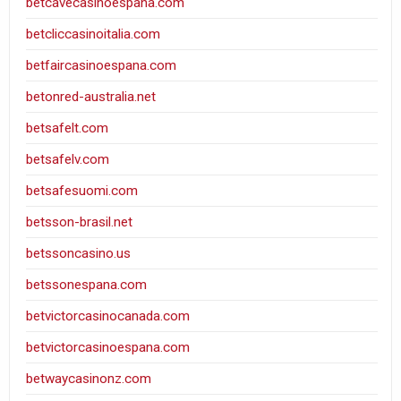
betcavecasinoespana.com
betcliccasinoitalia.com
betfaircasinoespana.com
betonred-australia.net
betsafelt.com
betsafelv.com
betsafesuomi.com
betsson-brasil.net
betssoncasino.us
betssonespana.com
betvictorcasinocanada.com
betvictorcasinoespana.com
betwaycasinonz.com