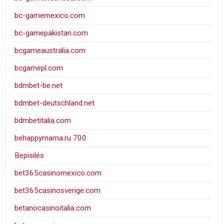
bc-gamemexico.com
bc-gamepakistan.com
bcgameaustralia.com
bcgamepl.com
bdmbet-be.net
bdmbet-deutschland.net
bdmbetitalia.com
behappymama.ru 700
Bepisilés
bet365casinomexico.com
bet365casinosverige.com
betanocasinoitalia.com