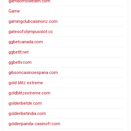
gamdomsweden.com
Game
gamingclubcasinonz.com
gatesofolympusslot.cc
ggbetcanada.com
ggbetlt.net
ggbetlv.com
gibsoncasinoespana.com
gold blitz extreme
goldblitzextreme.com
goldenbetde.com
goldenbetindia.com
goldenpanda-casinofr.com