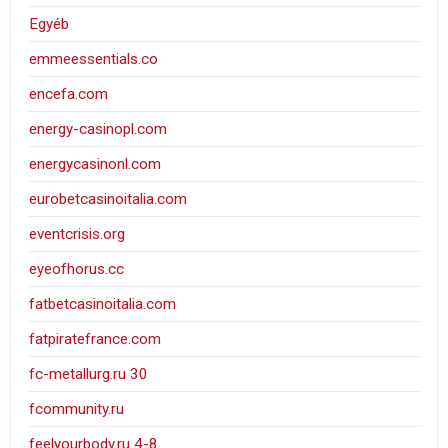
Egyéb
emmeessentials.co
encefa.com
energy-casinopl.com
energycasinonl.com
eurobetcasinoitalia.com
eventcrisis.org
eyeofhorus.cc
fatbetcasinoitalia.com
fatpiratefrance.com
fc-metallurg.ru 30
fcommunity.ru
feelyourbody.ru 4-8