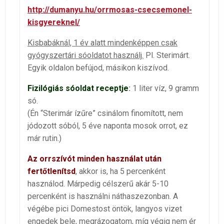
http://dumanyu.hu/orrmosas-csecsemonel-
kisgyereknel/
Kisbabáknál, 1 év alatt mindenképpen csak
gyógyszertári sóoldatot használj.
Pl. Sterimárt.
Egyik oldalon befújod, másikon kiszívod.
Fizilógiás sóoldat receptje
:
1 liter víz, 9 gramm
só.
(Én “Sterimár ízűre” csinálom finomított, nem
jódozott sóból, 5 éve naponta mosok orrot, ez
már rutin.)
Az orrszívót minden használat után
fertőtlenítsd
, akkor is, ha 5 percenként
használod. Márpedig célszerű akár 5-10
percenként is használni náthaszezonban. A
végébe pici Domestost öntök, langyos vizet
engedek bele, megrázogatom, míg végig nem ér