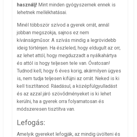
használj!
Mint minden gyógyszernek ennek is
lehetnek mellékhatásai.
Minél többször szívod a gyerek orrát, annál
jobban megszokja, sajnos ez nem
kívánságműsor. A szívás mindig a legrövidebb
ideig történjen. Ha észleled, hogy eldugult az orr,
az lehet attól, hogy megduzzadt a nyálkahártya
és attól is hogy teljesen tele van. Óvatosan!
Tudnod kell, hogy 6 éves korig, akármilyen ügyes
is, nem tudja teljesen kifújni az orrát. Neked is ki
kell tisztítanod. Ráadásul, a középfülgyulladást
és az azzal járó szövődményeket is ki lehet
kerülni, ha a gyerek orra folyamatosan és
módszeresen tisztítva van.
Lefogás:
Amelyik gyereket lefogják, az mindig üvölteni és