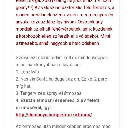
Fehér, sárga, zöld (Zöldig ne juss el az már szín
genny!!!) Az valószínű bakteriális felülfertőzés, a
színes orrváladék azért színes, mert gennyes én
anyuka közgazdász így hívom. Orvosok úgy
mondják az elhalt fehérvérsejtek, amik küzdenek
a kórokozók ellen színezik el a váladékot. Minél
színesebb, annál nagyobb a harc odabenn.
Szóval azt előbb oldani kell és mindenképpen
minél hatékonyabban eltávolítani.
1. Leszívás
2. Nasivin Sanft, ha dugult az orr. Ez kb. 2 perc
míg hat.
3. Tengervizes spray-el átmosás
4. Ezután átmosni érdemes, 2 év felett
orrmosóval, így:
http://dumanyu.hu/greti-orrot-mos/
Az orrmosás után mindenképpen érdemes még