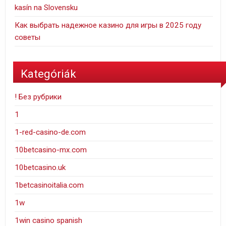
kasín na Slovensku
Как выбрать надежное казино для игры в 2025 году
советы
Kategóriák
! Без рубрики
1
1-red-casino-de.com
10betcasino-mx.com
10betcasino.uk
1betcasinoitalia.com
1w
1win casino spanish