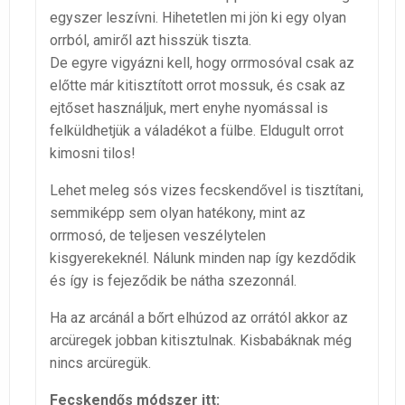
egyszer leszívni. Hihetetlen mi jön ki egy olyan
orrból, amiről azt hisszük tiszta.
De egyre vigyázni kell, hogy orrmosóval csak az
előtte már kitisztított orrot mossuk, és csak az
ejtőset használjuk, mert enyhe nyomással is
felküldhetjük a váladékot a fülbe. Eldugult orrot
kimosni tilos!
Lehet meleg sós vizes fecskendővel is tisztítani,
semmiképp sem olyan hatékony, mint az
orrmosó, de teljesen veszélytelen
kisgyerekeknél. Nálunk minden nap így kezdődik
és így is fejeződik be nátha szezonnál.
Ha az arcánál a bőrt elhúzod az orrától akkor az
arcüregek jobban kitisztulnak. Kisbabáknak még
nincs arcüregük.
Fecskendős módszer itt: