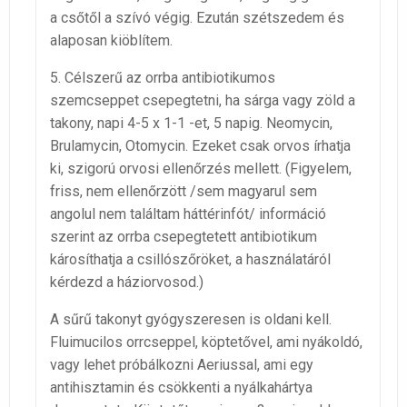
a csőtől a szívó végig. Ezután szétszedem és
alaposan kiöblítem.
5. Célszerű az orrba antibiotikumos
szemcseppet csepegtetni, ha sárga vagy zöld a
takony, napi 4-5 x 1-1 -et, 5 napig. Neomycin,
Brulamycin, Otomycin. Ezeket csak orvos írhatja
ki, szigorú orvosi ellenőrzés mellett. (Figyelem,
friss, nem ellenőrzött /sem magyarul sem
angolul nem találtam háttérinfót/ információ
szerint az orrba csepegtetett antibiotikum
károsíthatja a csillószőröket, a használatáról
kérdezd a háziorvosod.)
A sűrű takonyt gyógyszeresen is oldani kell.
Fluimucilos orrcseppel, köptetővel, ami nyákoldó,
vagy lehet próbálkozni Aeriussal, ami egy
antihisztamin és csökkenti a nyálkahártya