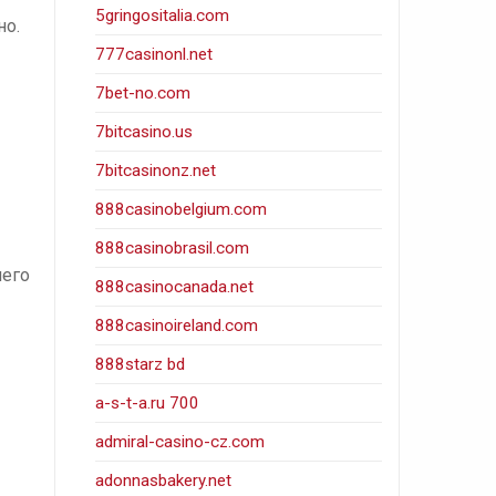
5gringositalia.com
но.
777casinonl.net
7bet-no.com
7bitcasino.us
7bitcasinonz.net
888casinobelgium.com
888casinobrasil.com
шего
888casinocanada.net
888casinoireland.com
888starz bd
a-s-t-a.ru 700
admiral-casino-cz.com
adonnasbakery.net