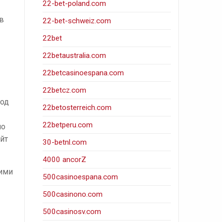
22-bet-poland.com
в
22-bet-schweiz.com
22bet
22betaustralia.com
22betcasinoespana.com
22betcz.com
код
22betosterreich.com
22betperu.com
но
йт
30-betnl.com
4000 ancorZ
шими
500casinoespana.com
500casinono.com
500casinosv.com