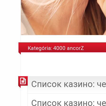
Kategória: 4000 ancorZ
Список казино: ч
Список казино: ч