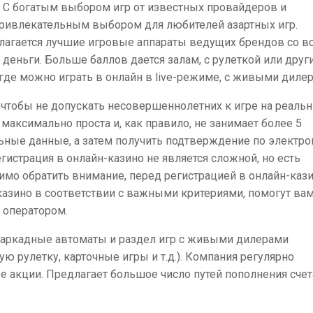
 С богатым выбором игр от известных провайдеров и
ривлекательным выбором для любителей азартных игр.
длагается лучшие игровые аппараты ведущих брендов со в
деньги. Больше баллов дается залам, с рулеткой или друг
 где можно играть в онлайн в live-режиме, с живыми диле
 чтобы не допускать несовершеннолетних к игре на реаль
 максимально проста и, как правило, не занимает более 5
ьные данные, а затем получить подтверждение по электро
егистрация в онлайн-казино не является сложной, но есть
мо обратить внимание, перед регистрацией в онлайн-кази
азино в соответствии с важными критериями, помогут ва
 оператором.
, аркадные автоматы и раздел игр с живыми дилерами
 рулетку, карточные игры и т.д.). Компания регулярно
 акции. Предлагает большое число путей пополнения счет