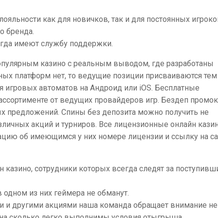
ояльности как для новичков, так и для постоянных игроко
о бренда.
егда имеют службу поддержки.
опулярным казино с реальным выводом, где разработаны
ных платформ нет, то ведущие позиции присваиваются тем
я игровых автоматов на Андроид или iOS. Бесплатные
ассортименте от ведущих провайдеров игр. Бездеп промо
ых предложений. Спины без депозита можно получить не
азличных акций и турниров. Все лицензионные онлайн кази
цию об имеющимся у них номере лицензии и ссылку на са
н казино, сотрудники которых всегда следят за поступив
в одном из них геймера не обманут.
и и другими акциями наша команда обращает внимание не
т на сколько легко выполнимы условия отыгрыша.