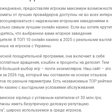
 ежедневно, предоставляя игрокам максимум возможност
маты от лучших провайдеров доступны не во всех интерн
т ассоциироваться с надежными игорными заведениями и
лько самым лучшим онлайн казино. Если вы хотите крутит
едитесь, что выбранное вами игорное заведение
ителя. В ТОП 10 онлайн казино в 2025 с реальными выпла
нные на игроков с Украины.
ересной поощрительной программе, она включает в себя
есплатные вращения, кэшбек и проценты на депозит. Тем
ой большой выбор игр – почти экземпляров. Наш сайт – это
и за 2026 год, который мы составили на основе отзывов
тов по разным параметрам. Есть независимые TOP рейтинг
йн казино с выгодными условиями обслуживания.
инское юрлицо с уставным капиталом от 30 млн грн;
жны иметь безупречную деловую репутацию.
та”, широко используемое в среде игроков.