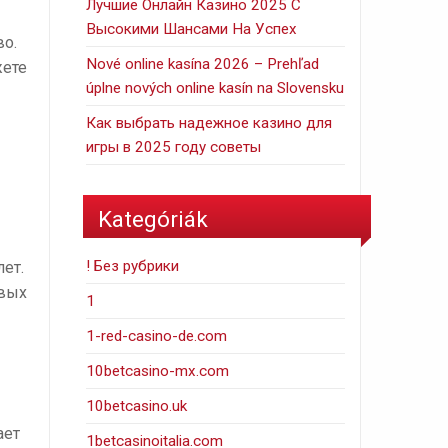
Лучшие Онлайн Казино 2025 С
Высокими Шансами На Успех
во.
Nové online kasína 2026 – Prehľad
жете
úplne nových online kasín na Slovensku
Как выбрать надежное казино для
игры в 2025 году советы
Kategóriák
! Без рубрики
ет.
овых
1
1-red-casino-de.com
10betcasino-mx.com
10betcasino.uk
ает
1betcasinoitalia.com