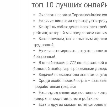
топ 10 лучших онлай
Эксперты портала Topcasinoukraine.c
Наличие лицензии гарантирует игрок
Контроль соблюдения всех этих треб
рейтинг, который мы предлагаем нашим
Как новичкам, так и опытным игрок
трудностей.
Ну или активировать его уже после 
бессрочный.
В онлайн-казино 777 пользователей 
большой выбор игр с реальными дилер
Задачей пользователя становится уга
Среди особенностей софта — захват
проработанная графика.
Наш отдел аналитики постоянно конт
лидеры и представлены в рейтинге.
Есть и другие моменты, на которые 