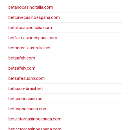
betanocasinoitalia.com
betcavecasinoespana.com
betcliccasinoitalia.com
betfaircasinoespana.com
betonred-australia.net
betsafelt.com
betsafelv.com
betsafesuomi.com
betsson-brasil.net
betssoncasino.us
betssonespana.com
betvictorcasinocanada.com
betvictorcasinoespana.com