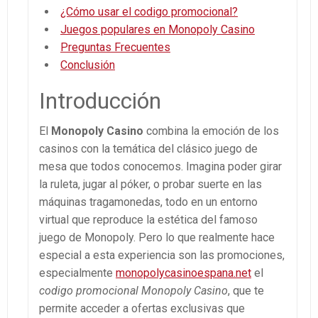
¿Cómo usar el codigo promocional?
Juegos populares en Monopoly Casino
Preguntas Frecuentes
Conclusión
Introducción
El
Monopoly Casino
combina la emoción de los
casinos con la temática del clásico juego de
mesa que todos conocemos. Imagina poder girar
la ruleta, jugar al póker, o probar suerte en las
máquinas tragamonedas, todo en un entorno
virtual que reproduce la estética del famoso
juego de Monopoly. Pero lo que realmente hace
especial a esta experiencia son las promociones,
especialmente
monopolycasinoespana.net
el
codigo promocional Monopoly Casino
, que te
permite acceder a ofertas exclusivas que