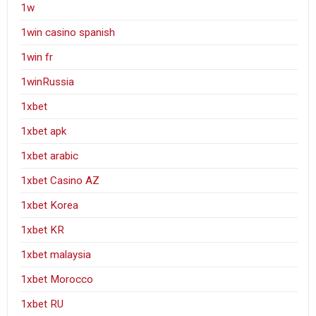
1w
1win casino spanish
1win fr
1winRussia
1xbet
1xbet apk
1xbet arabic
1xbet Casino AZ
1xbet Korea
1xbet KR
1xbet malaysia
1xbet Morocco
1xbet RU