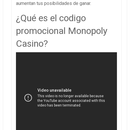
aumentan tus posibilidades de ganar.
¿Qué es el codigo
promocional Monopoly
Casino?