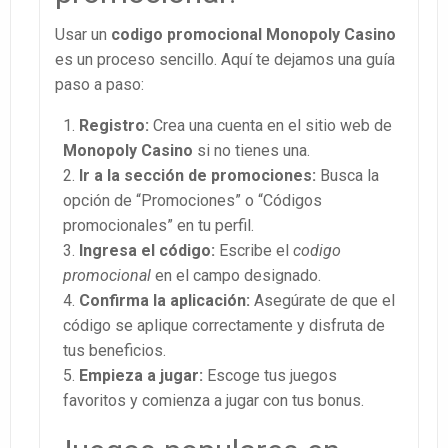
Usar un
codigo promocional Monopoly Casino
es un proceso sencillo. Aquí te dejamos una guía
paso a paso:
Registro:
Crea una cuenta en el sitio web de
Monopoly Casino
si no tienes una.
Ir a la sección de promociones:
Busca la
opción de “Promociones” o “Códigos
promocionales” en tu perfil.
Ingresa el código:
Escribe el
codigo
promocional
en el campo designado.
Confirma la aplicación:
Asegúrate de que el
código se aplique correctamente y disfruta de
tus beneficios.
Empieza a jugar:
Escoge tus juegos
favoritos y comienza a jugar con tus bonus.