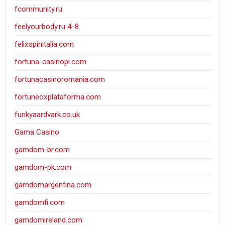
fcommunity.ru
feelyourbody.ru 4-8
felixspinitalia.com
fortuna-casinopl.com
fortunacasinoromania.com
fortuneoxplataforma.com
funkyaardvark.co.uk
Gama Casino
gamdom-br.com
gamdom-pk.com
gamdomargentina.com
gamdomfi.com
gamdomireland.com