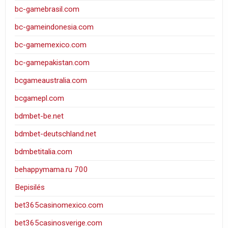
bc-gamebrasil.com
bc-gameindonesia.com
bc-gamemexico.com
bc-gamepakistan.com
bcgameaustralia.com
bcgamepl.com
bdmbet-be.net
bdmbet-deutschland.net
bdmbetitalia.com
behappymama.ru 700
Bepisilés
bet365casinomexico.com
bet365casinosverige.com