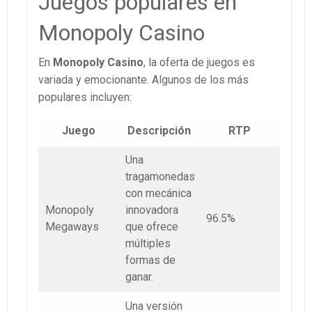
Juegos populares en
Monopoly Casino
En
Monopoly Casino
, la oferta de juegos es
variada y emocionante. Algunos de los más
populares incluyen:
Juego
Descripción
RTP
Una
tragamonedas
con mecánica
Monopoly
innovadora
96.5%
Megaways
que ofrece
múltiples
formas de
ganar.
Una versión