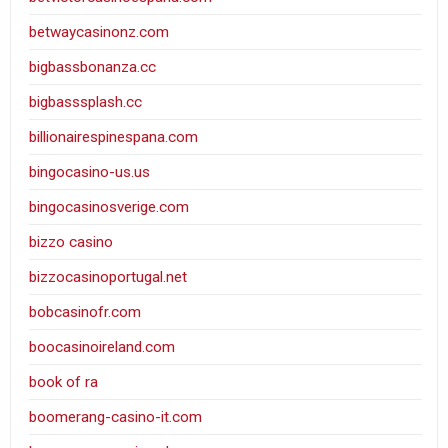
betwaycasinonz.com
bigbassbonanza.cc
bigbasssplash.cc
billionairespinespana.com
bingocasino-us.us
bingocasinosverige.com
bizzo casino
bizzocasinoportugal.net
bobcasinofr.com
boocasinoireland.com
book of ra
boomerang-casino-it.com