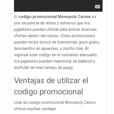
El
codigo promocional Monopoly Casino
es
una secuencia de letras y números que los
jugadores pueden utilizar para activar diversas
ofertas dentro del casino. Estas promociones
pueden incluir bonos de bienvenida, giros gratis,
descuentos en apuestas, y mucho más. Al
ingresar este código en el momento adecuado,
los jugadores pueden maximizar su bankroll y
disfrutar de más tiempo de juego.
Ventajas de utilizar el
codigo promocional
Usar un
codigo promocional Monopoly Casino
ofrece muchas ventajas: