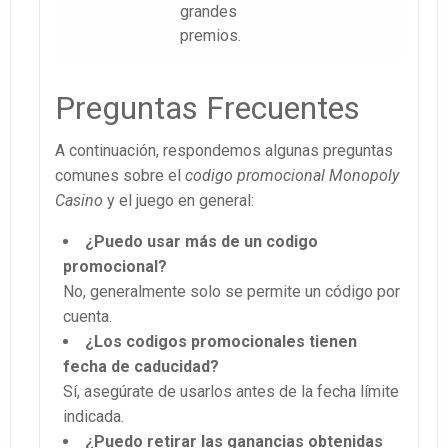
grandes
premios.
Preguntas Frecuentes
A continuación, respondemos algunas preguntas
comunes sobre el
codigo promocional Monopoly
Casino
y el juego en general:
¿Puedo usar más de un codigo
promocional?
No, generalmente solo se permite un código por
cuenta.
¿Los codigos promocionales tienen
fecha de caducidad?
Sí, asegúrate de usarlos antes de la fecha límite
indicada.
¿Puedo retirar las ganancias obtenidas