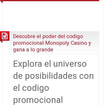
Descubre el poder del codigo
promocional Monopoly Casino y
gana a lo grande
Explora el universo
de posibilidades con
el codigo
promocional