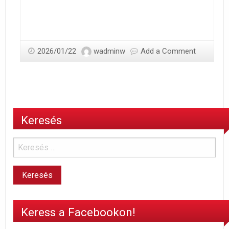
2026/01/22
wadminw
Add a Comment
Keresés
Keress a Facebookon!