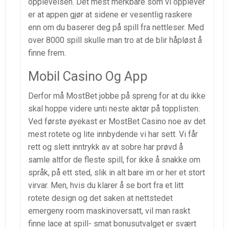
opplevelsen. Det mest merkbare som vi opplever
er at appen gjør at sidene er vesentlig raskere
enn om du baserer deg på spill fra nettleser. Med
over 8000 spill skulle man tro at de blir håpløst å
finne frem.
Mobil Casino Og App
Derfor må MostBet jobbe på spreng for at du ikke
skal hoppe videre unti neste aktør på topplisten.
Ved første øyekast er MostBet Casino noe av det
mest rotete og lite innbydende vi har sett. Vi får
rett og slett inntrykk av at sobre har prøvd å
samle altfor de fleste spill, for ikke å snakke om
språk, på ett sted, slik in alt bare im or her et stort
virvar. Men, hvis du klarer å se bort fra et litt
rotete design og det saken at nettstedet
emergeny room maskinoversatt, vil man raskt
finne lace at spill- smat bonusutvalget er svært