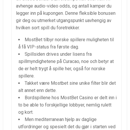
avhenge audio-video odds, og antall kamper du
legger inn på kupongen. Denne fleksible bonusen
gir deg ou utmerket utgangspunkt uavhengig av
hvilken sort spill du foretrekker.
MostBet tilbyr norske spillere muligheten til
å få VIP-status fra første dag.
Spillsiden drives under lisens fra
spillmyndighetene på Curacao, noe och betyr at
de er helt trygt å spille her, også for norske
spillere.
Takket være Mostbet sine unike filter blir det
alt annet enn dette.
Bordspillene hos MostBet Casino er delt inn i
to be able to forskjellige lobbyer, nemlig rulett
og kort.
Men mediterranean hjelp av daglige
utfordringer og spesielt det du gjør i starten ved