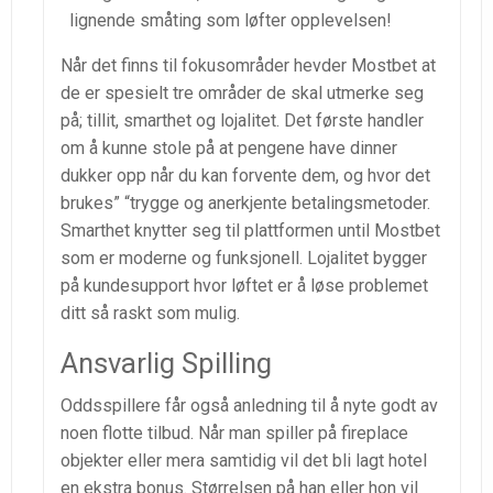
lignende småting som løfter opplevelsen!
Når det finns til fokusområder hevder Mostbet at
de er spesielt tre områder de skal utmerke seg
på; tillit, smarthet og lojalitet. Det første handler
om å kunne stole på at pengene have dinner
dukker opp når du kan forvente dem, og hvor det
brukes” “trygge og anerkjente betalingsmetoder.
Smarthet knytter seg til plattformen until Mostbet
som er moderne og funksjonell. Lojalitet bygger
på kundesupport hvor løftet er å løse problemet
ditt så raskt som mulig.
Ansvarlig Spilling
Oddsspillere får også anledning til å nyte godt av
noen flotte tilbud. Når man spiller på fireplace
objekter eller mera samtidig vil det bli lagt hotel
en ekstra bonus. Størrelsen på han eller hon vil