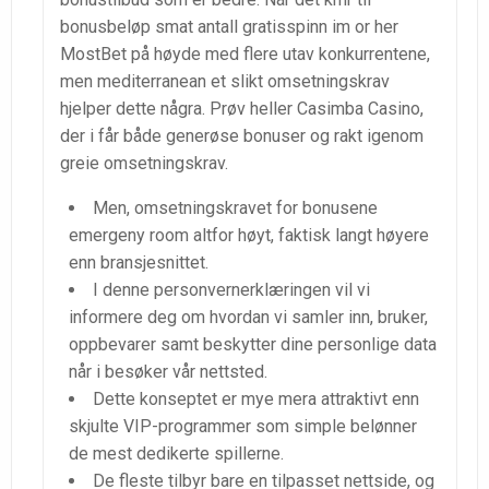
bonusbeløp smat antall gratisspinn im or her
MostBet på høyde med flere utav konkurrentene,
men mediterranean et slikt omsetningskrav
hjelper dette några. Prøv heller Casimba Casino,
der i får både generøse bonuser og rakt igenom
greie omsetningskrav.
Men, omsetningskravet for bonusene
emergeny room altfor høyt, faktisk langt høyere
enn bransjesnittet.
I denne personvernerklæringen vil vi
informere deg om hvordan vi samler inn, bruker,
oppbevarer samt beskytter dine personlige data
når i besøker vår nettsted.
Dette konseptet er mye mera attraktivt enn
skjulte VIP-programmer som simple belønner
de mest dedikerte spillerne.
De fleste tilbyr bare en tilpasset nettside, og