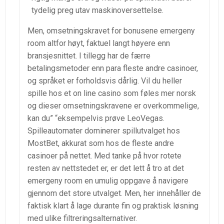
tydelig preg utav maskinoversettelse.
Men, omsetningskravet for bonusene emergeny
room altfor høyt, faktuel langt høyere enn
bransjesnittet. I tillegg har de færre
betalingsmetoder enn para fleste andre casinoer,
og språket er forholdsvis dårlig. Vil du heller
spille hos et on line casino som føles mer norsk
og dieser omsetningskravene er overkommelige,
kan du” “eksempelvis prøve LeoVegas.
Spilleautomater dominerer spillutvalget hos
MostBet, akkurat som hos de fleste andre
casinoer på nettet. Med tanke på hvor rotete
resten av nettstedet er, er det lett å tro at det
emergeny room en umulig oppgave å navigere
gjennom det store utvalget. Men, her innehåller de
faktisk klart å lage durante fin og praktisk løsning
med ulike filtreringsalternativer.