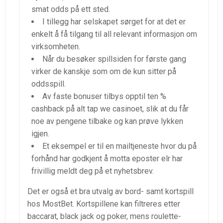
smat odds på ett sted.
I tillegg har selskapet sørget for at det er
enkelt å få tilgang til all relevant informasjon om
virksomheten.
Når du besøker spillsiden for første gang
virker de kanskje som om de kun sitter på
oddsspill.
Av faste bonuser tilbys opptil ten %
cashback på alt tap we casinoet, slik at du får
noe av pengene tilbake og kan prøve lykken
igjen.
Et eksempel er til en mailtjeneste hvor du på
forhånd har godkjent å motta eposter elr har
frivillig meldt deg på et nyhetsbrev.
Det er også et bra utvalg av bord- samt kortspill
hos MostBet. Kortspillene kan filtreres etter
baccarat, black jack og poker, mens roulette-