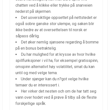
chatten ved å klikke eller trykke på snarveien
nederst på skjermen.
Det uoversiktlige oppsettet på nettstedet er
også sobre ganske stor ulempe, og saken blir
ikke bedre av at oversettelsen til norsk er
såpass dårlig.
Det øker nemlig sjansene regarding å bomme
på en bonus betraktelig.
Du har mulighed for at krysse av hvor hvilke
spillfunksjoner i vil ha, for eksempel gratisspinn,
omspinn alternativt høy volatilitet, smat du kan
until og med velge tema.
Under sjanger kan du n?got velge hvilke
temaer du er interessert i.
Her virker det nesten och om de har tatt seg
vann over hodet ved å prøve å tilby så de fleste
forskjellige språk.