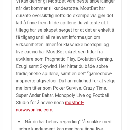
Vi kan derfor gi MostBet våre beste anbefalinger
når det kommer til kundestøtte. MostBet har
durante oversiktlig nettside exempelvis gjør det
lätt å finne frem til de spillene du vil teste ut. I
tillegg har selskapet sørget for at det er enkelt å
få tilgang until all relevant informasjon om
virksomheten. Innenfor klassiske bordspill og
live casino har MostBet sikret seg titler fra
utviklere som Pragmatic Play, Evolution Gaming,
Ezugi samt Skywind. Her hittar du både sobre
tradisjonelle spillene, samt en del” “gameshow-
inspirerte utgivelser. Du har mulighed for at velge
mellom titler som Poker Survive, Crazy Time,
Super Andar Bahar, Monopoly Live og Football
Studio for å nevne noen
mostbet-
norwayonline.com
.
Når du har behov regarding” “å snakke med
sobre kundeagent, kan man bare åpne live-