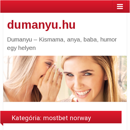
dumanyu.hu
Dumanyu – Kismama, anya, baba, humor
egy helyen
Kategória: mostbet norway