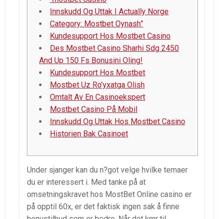
Innskudd Og Uttak I Actually Norge
Category: Mostbet Oynash”
Kundesupport Hos Mostbet Casino
Des Mostbet Casino Sharhi Sdg 2450
And Up 150 Fs Bonusini Oling!
Kundesupport Hos Mostbet
Mostbet Uz Ro’yxatga Olish
Omtalt Av En Casinoekspert
Mostbet Casino På Mobil
Innskudd Og Uttak Hos Mostbet Casino
Historien Bak Casinoet
Under sjanger kan du n?got velge hvilke temaer
du er interessert i. Med tanke på at
omsetningskravet hos MostBet Online casino er
på opptil 60x, er det faktisk ingen sak å finne
bonustilbud som er bedre. Når det kmr til