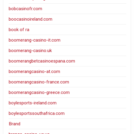
bobcasinofr.com
boocasinoireland.com
book of ra
boomerang-casino-it.com
boomerang-casino.uk
boomerangbetcasinoespana.com
boomerangcasino-at.com
boomerangcasino-france.com
boomerangcasino-greece.com
boylesports-ireland.com
boylesportssouthafrica.com
Brand