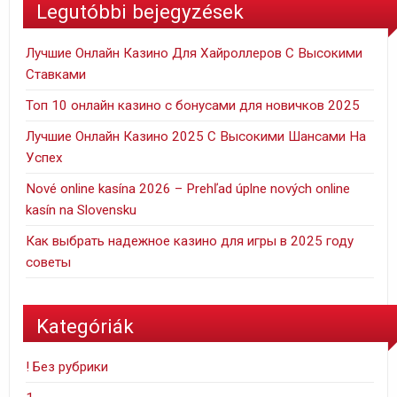
Legutóbbi bejegyzések
Лучшие Онлайн Казино Для Хайроллеров С Высокими
Ставками
Топ 10 онлайн казино с бонусами для новичков 2025
Лучшие Онлайн Казино 2025 С Высокими Шансами На
Успех
Nové online kasína 2026 – Prehľad úplne nových online
kasín na Slovensku
Как выбрать надежное казино для игры в 2025 году
советы
Kategóriák
! Без рубрики