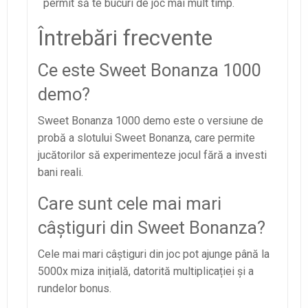
permit să te bucuri de joc mai mult timp.
Întrebări frecvente
Ce este Sweet Bonanza 1000
demo?
Sweet Bonanza 1000 demo este o versiune de
probă a slotului Sweet Bonanza, care permite
jucătorilor să experimenteze jocul fără a investi
bani reali.
Care sunt cele mai mari
câștiguri din Sweet Bonanza?
Cele mai mari câștiguri din joc pot ajunge până la
5000x miza inițială, datorită multiplicației și a
rundelor bonus.