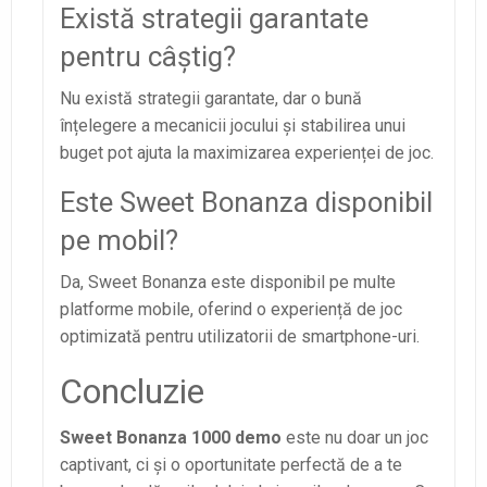
Există strategii garantate
pentru câștig?
Nu există strategii garantate, dar o bună
înțelegere a mecanicii jocului și stabilirea unui
buget pot ajuta la maximizarea experienței de joc.
Este Sweet Bonanza disponibil
pe mobil?
Da, Sweet Bonanza este disponibil pe multe
platforme mobile, oferind o experiență de joc
optimizată pentru utilizatorii de smartphone-uri.
Concluzie
Sweet Bonanza 1000 demo
este nu doar un joc
captivant, ci și o oportunitate perfectă de a te