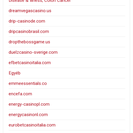
Disease & Illness, Colon Cancer
dreamvegascasino.us
drip-casinode.com
dripcasinobrasil.com
dropthebossgame.us
duelzcasino-sverige.com
efbetcasinoitalia.com
Egyéb
emmeessentials.co
encefa.com
energy-casinopl.com
energycasinonl.com
eurobetcasinoitalia.com