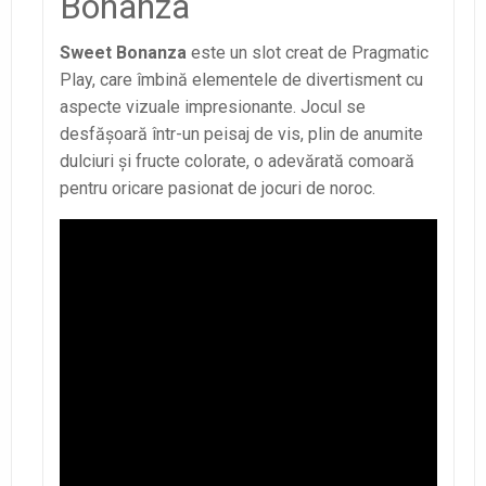
Bonanza
Sweet Bonanza
este un slot creat de Pragmatic
Play, care îmbină elementele de divertisment cu
aspecte vizuale impresionante. Jocul se
desfășoară într-un peisaj de vis, plin de anumite
dulciuri și fructe colorate, o adevărată comoară
pentru oricare pasionat de jocuri de noroc.