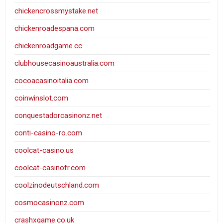
chickencrossmystake.net
chickenroadespana.com
chickenroadgame.cc
clubhousecasinoaustralia.com
cocoacasinoitalia.com
coinwinslot.com
conquestadorcasinonz.net
conti-casino-ro.com
coolcat-casino.us
coolcat-casinofr.com
coolzinodeutschland.com
cosmocasinonz.com
crashxgame.co.uk