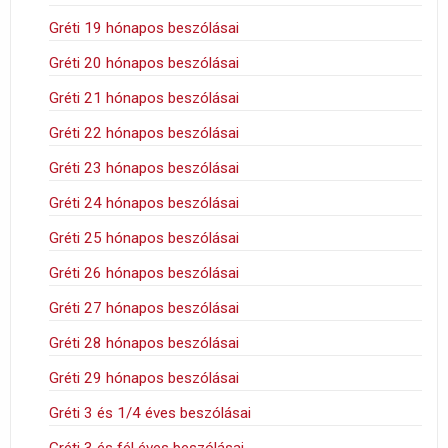
Gréti 19 hónapos beszólásai
Gréti 20 hónapos beszólásai
Gréti 21 hónapos beszólásai
Gréti 22 hónapos beszólásai
Gréti 23 hónapos beszólásai
Gréti 24 hónapos beszólásai
Gréti 25 hónapos beszólásai
Gréti 26 hónapos beszólásai
Gréti 27 hónapos beszólásai
Gréti 28 hónapos beszólásai
Gréti 29 hónapos beszólásai
Gréti 3 és 1/4 éves beszólásai