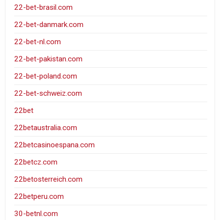
22-bet-brasil.com
22-bet-danmark.com
22-bet-nl.com
22-bet-pakistan.com
22-bet-poland.com
22-bet-schweiz.com
22bet
22betaustralia.com
22betcasinoespana.com
22betcz.com
22betosterreich.com
22betperu.com
30-betnl.com