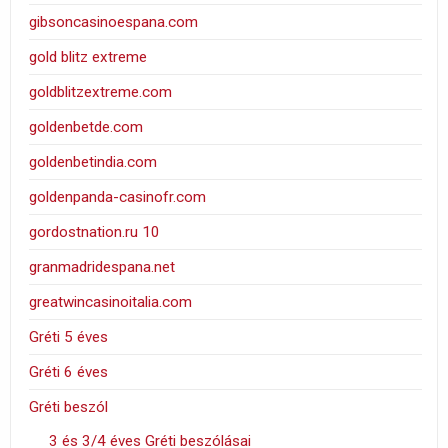
gibsoncasinoespana.com
gold blitz extreme
goldblitzextreme.com
goldenbetde.com
goldenbetindia.com
goldenpanda-casinofr.com
gordostnation.ru 10
granmadridespana.net
greatwincasinoitalia.com
Gréti 5 éves
Gréti 6 éves
Gréti beszól
3 és 3/4 éves Gréti beszólásai