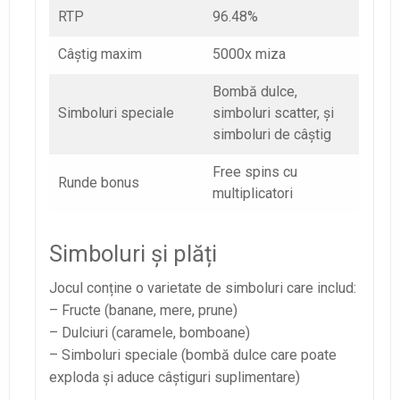
RTP
96.48%
Câștig maxim
5000x miza
Bombă dulce,
Simboluri speciale
simboluri scatter, și
simboluri de câștig
Free spins cu
Runde bonus
multiplicatori
Simboluri și plăți
Jocul conține o varietate de simboluri care includ:
– Fructe (banane, mere, prune)
– Dulciuri (caramele, bomboane)
– Simboluri speciale (bombă dulce care poate
exploda și aduce câștiguri suplimentare)