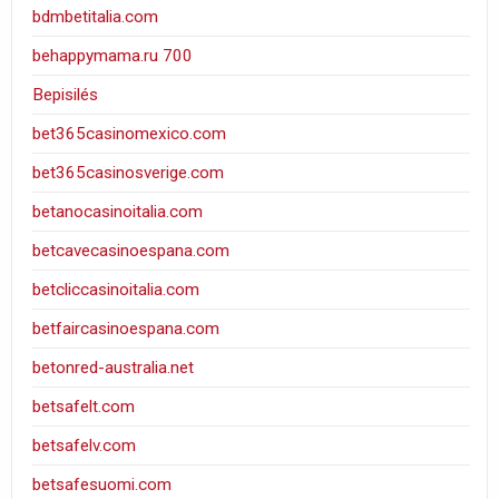
bdmbetitalia.com
behappymama.ru 700
Bepisilés
bet365casinomexico.com
bet365casinosverige.com
betanocasinoitalia.com
betcavecasinoespana.com
betcliccasinoitalia.com
betfaircasinoespana.com
betonred-australia.net
betsafelt.com
betsafelv.com
betsafesuomi.com