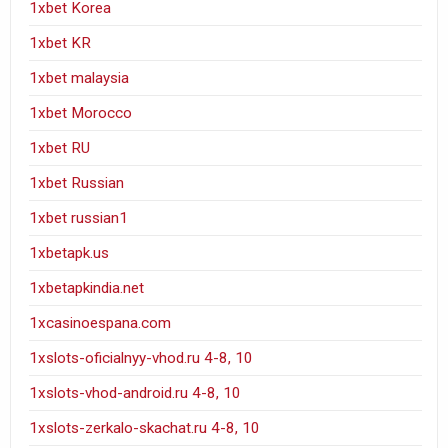
1xbet Korea
1xbet KR
1xbet malaysia
1xbet Morocco
1xbet RU
1xbet Russian
1xbet russian1
1xbetapk.us
1xbetapkindia.net
1xcasinoespana.com
1xslots-oficialnyy-vhod.ru 4-8, 10
1xslots-vhod-android.ru 4-8, 10
1xslots-zerkalo-skachat.ru 4-8, 10