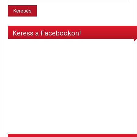
Keress a Facebookon!