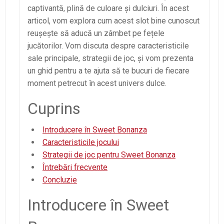
captivantă, plină de culoare și dulciuri. În acest
articol, vom explora cum acest slot bine cunoscut
reușește să aducă un zâmbet pe fețele
jucătorilor. Vom discuta despre caracteristicile
sale principale, strategii de joc, și vom prezenta
un ghid pentru a te ajuta să te bucuri de fiecare
moment petrecut în acest univers dulce.
Cuprins
Introducere în Sweet Bonanza
Caracteristicile jocului
Strategii de joc pentru Sweet Bonanza
Întrebări frecvente
Concluzie
Introducere în Sweet