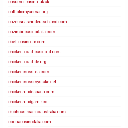
casumo-casino-uk.uk
catholicmyanmar.org
cazeuscasinodeutschland.com
cazimbocasinoitalia.com
cbet-casino-ar.com
chicken-road-casino-it.com
chicken-road-de.org
chickencross-es.com
chickencrossmystake.net
chickenroadespana.com
chickenroadgame.cc
clubhousecasinoaustralia.com
cocoacasinoitalia.com