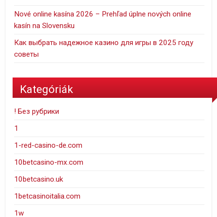
Nové online kasína 2026 – Prehľad úplne nových online
kasín na Slovensku
Как выбрать надежное казино для игры в 2025 году
советы
Kategóriák
! Без рубрики
1
1-red-casino-de.com
10betcasino-mx.com
10betcasino.uk
1betcasinoitalia.com
1w