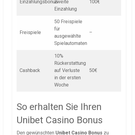
Einzahlungsbonus
zweite
100€
Einzahlung
50 Freispiele
für
Freispiele
–
ausgewählte
Spielautomaten
10%
Rückerstattung
Cashback
auf Verluste
50€
in der ersten
Woche
So erhalten Sie Ihren
Unibet Casino Bonus
Den gewünschten
Unibet Casino Bonus
zu