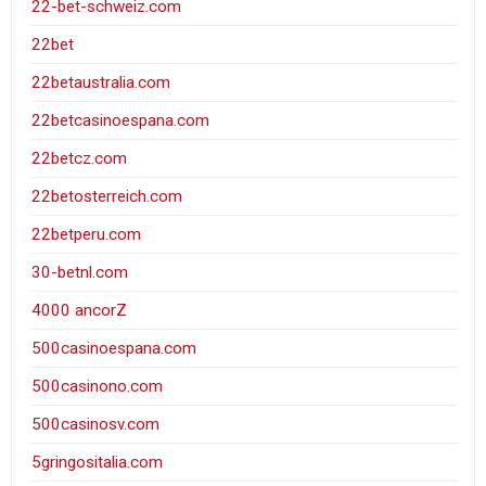
22-bet-schweiz.com
22bet
22betaustralia.com
22betcasinoespana.com
22betcz.com
22betosterreich.com
22betperu.com
30-betnl.com
4000 ancorZ
500casinoespana.com
500casinono.com
500casinosv.com
5gringositalia.com