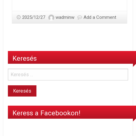
2025/12/27
wadminw
Add a Comment
Keresés
Keress a Facebookon!