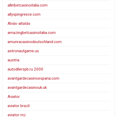
allinbetcasinoitalia.com
allyspingreece.com
Alvás-altatás
amazingbetcasinoitalia.com
amunracasinodeutschland.com
astronautgame.us
austria
autodilerspb.ru 2000
avantgardecasinoespana.com
avantgardecasinouk.uk
Aviator
aviator brazil
aviator mz