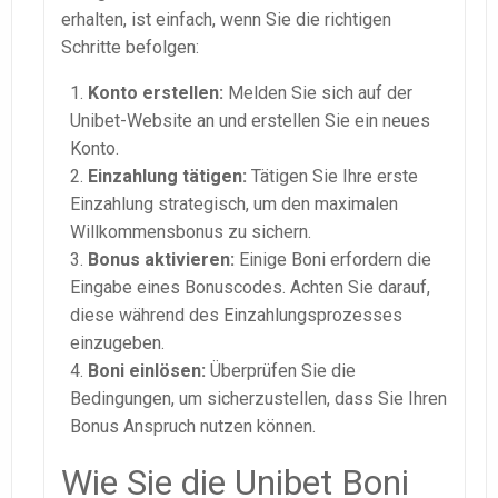
erhalten, ist einfach, wenn Sie die richtigen
Schritte befolgen:
Konto erstellen:
Melden Sie sich auf der
Unibet-Website an und erstellen Sie ein neues
Konto.
Einzahlung tätigen:
Tätigen Sie Ihre erste
Einzahlung strategisch, um den maximalen
Willkommensbonus zu sichern.
Bonus aktivieren:
Einige Boni erfordern die
Eingabe eines Bonuscodes. Achten Sie darauf,
diese während des Einzahlungsprozesses
einzugeben.
Boni einlösen:
Überprüfen Sie die
Bedingungen, um sicherzustellen, dass Sie Ihren
Bonus Anspruch nutzen können.
Wie Sie die Unibet Boni