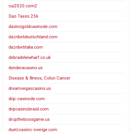
cui2020.com2
Dao Taxes 256
davincigoldcasinode.com
daznbetdeutschland.com
daznbetitalia.com
debradeleiwharf.co.uk
denderacasino.us
Disease & Illness, Colon Cancer
dreamvegascasino.us
drip-casinode.com
dripcasinobrasil.com
dropthebossgame.us
duelzcasino-sverige.com