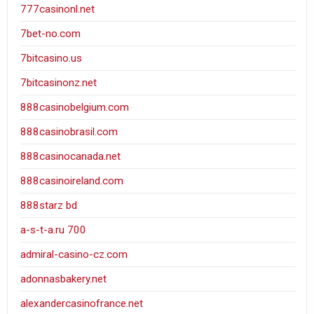
777casinonl.net
7bet-no.com
7bitcasino.us
7bitcasinonz.net
888casinobelgium.com
888casinobrasil.com
888casinocanada.net
888casinoireland.com
888starz bd
a-s-t-a.ru 700
admiral-casino-cz.com
adonnasbakery.net
alexandercasinofrance.net