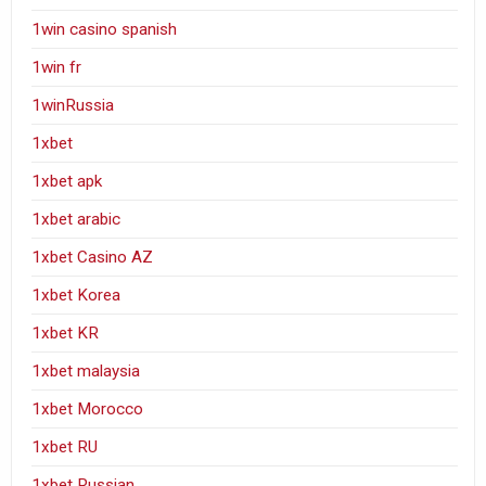
1win casino spanish
1win fr
1winRussia
1xbet
1xbet apk
1xbet arabic
1xbet Casino AZ
1xbet Korea
1xbet KR
1xbet malaysia
1xbet Morocco
1xbet RU
1xbet Russian