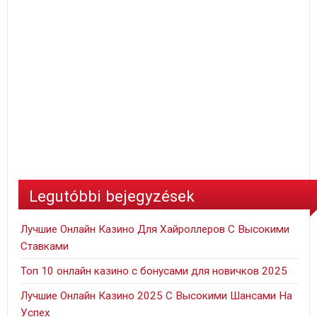
Legutóbbi bejegyzések
Лучшие Онлайн Казино Для Хайроллеров С Высокими
Ставками
Топ 10 онлайн казино с бонусами для новичков 2025
Лучшие Онлайн Казино 2025 С Высокими Шансами На
Успех