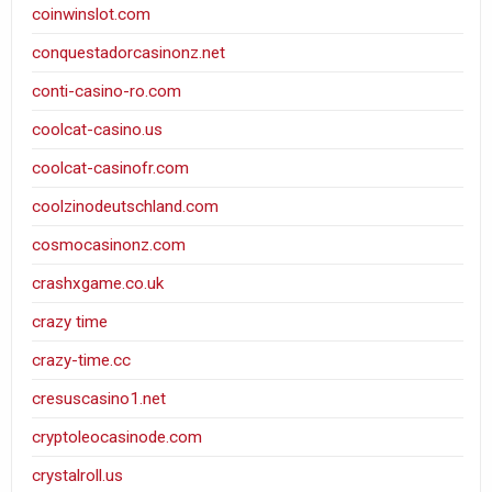
coinwinslot.com
conquestadorcasinonz.net
conti-casino-ro.com
coolcat-casino.us
coolcat-casinofr.com
coolzinodeutschland.com
cosmocasinonz.com
crashxgame.co.uk
crazy time
crazy-time.cc
cresuscasino1.net
cryptoleocasinode.com
crystalroll.us