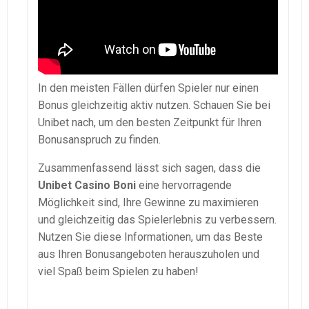
In den meisten Fällen dürfen Spieler nur einen
Bonus gleichzeitig aktiv nutzen. Schauen Sie bei
Unibet nach, um den besten Zeitpunkt für Ihren
Bonusanspruch zu finden.
Zusammenfassend lässt sich sagen, dass die
Unibet Casino Boni
eine hervorragende
Möglichkeit sind, Ihre Gewinne zu maximieren
und gleichzeitig das Spielerlebnis zu verbessern.
Nutzen Sie diese Informationen, um das Beste
aus Ihren Bonusangeboten herauszuholen und
viel Spaß beim Spielen zu haben!