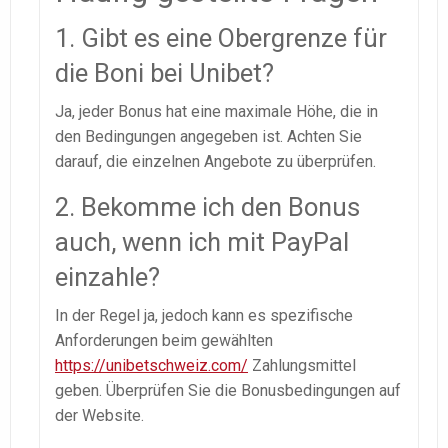
1. Gibt es eine Obergrenze für
die Boni bei Unibet?
Ja, jeder Bonus hat eine maximale Höhe, die in
den Bedingungen angegeben ist. Achten Sie
darauf, die einzelnen Angebote zu überprüfen.
2. Bekomme ich den Bonus
auch, wenn ich mit PayPal
einzahle?
In der Regel ja, jedoch kann es spezifische
Anforderungen beim gewählten
https://unibetschweiz.com/
Zahlungsmittel
geben. Überprüfen Sie die Bonusbedingungen auf
der Website.