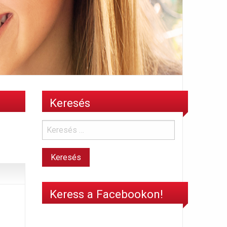
Keresés
Keress a Facebookon!