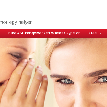
mor egy helyen
Online ASL babajelbeszéd oktatás Skype-on
Gréti