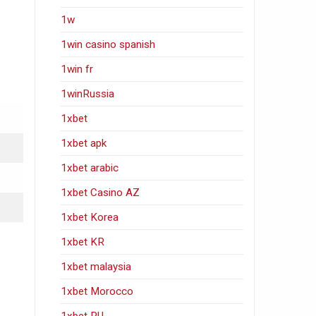
1w
1win casino spanish
1win fr
1winRussia
1xbet
1xbet apk
1xbet arabic
1xbet Casino AZ
1xbet Korea
1xbet KR
1xbet malaysia
1xbet Morocco
1xbet RU