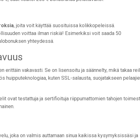
roksia
, joita voit käyttää suosituissa kolikkopeleissä.
lisuuden voittaa ilman riskiä! Esimerkiksi voit saada 50
tulobonuksen yhteydessä.
tavuus
 erittäin vakavasti. Se on lisensoitu ja säännelty, mikä takaa reil
yös huipputeknologiaa, kuten SSL-salausta, suojatakseen pelaaji
t ovat testattuja ja sertifioituja riippumattomien tahojen toimes
nainen.
elu, joka on valmis auttamaan sinua kaikissa kysymyksissäsi ja