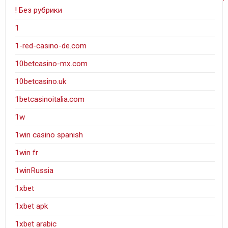
! Без рубрики
1
1-red-casino-de.com
10betcasino-mx.com
10betcasino.uk
1betcasinoitalia.com
1w
1win casino spanish
1win fr
1winRussia
1xbet
1xbet apk
1xbet arabic