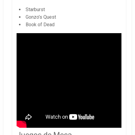
Starburst
Gonzo’s Quest
Book of Dead
Juegos de Mesa