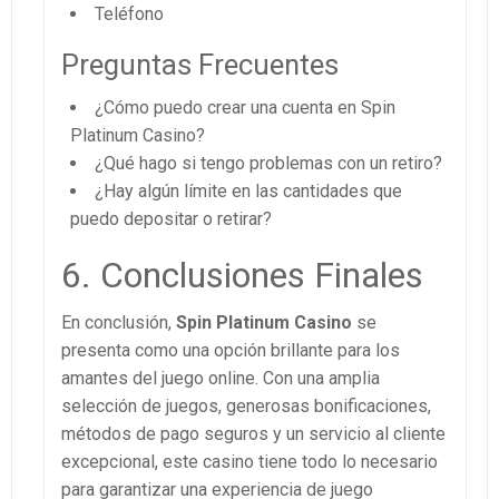
Teléfono
Preguntas Frecuentes
¿Cómo puedo crear una cuenta en Spin
Platinum Casino?
¿Qué hago si tengo problemas con un retiro?
¿Hay algún límite en las cantidades que
puedo depositar o retirar?
6. Conclusiones Finales
En conclusión,
Spin Platinum Casino
se
presenta como una opción brillante para los
amantes del juego online. Con una amplia
selección de juegos, generosas bonificaciones,
métodos de pago seguros y un servicio al cliente
excepcional, este casino tiene todo lo necesario
para garantizar una experiencia de juego