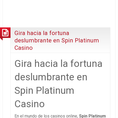
Gira hacia la fortuna
deslumbrante en Spin Platinum
Casino
Gira hacia la fortuna
deslumbrante en
Spin Platinum
Casino
En el mundo de los casinos online,
Spin Platinum