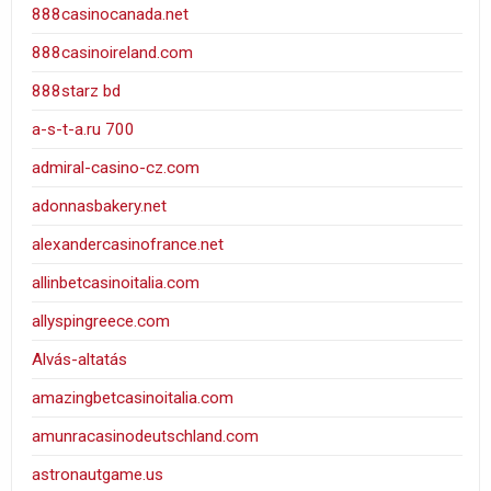
888casinocanada.net
888casinoireland.com
888starz bd
a-s-t-a.ru 700
admiral-casino-cz.com
adonnasbakery.net
alexandercasinofrance.net
allinbetcasinoitalia.com
allyspingreece.com
Alvás-altatás
amazingbetcasinoitalia.com
amunracasinodeutschland.com
astronautgame.us