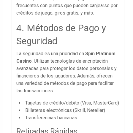
frecuentes con puntos que pueden canjearse por
créditos de juego, giros gratis, y más.
4. Métodos de Pago y
Seguridad
La seguridad es una prioridad en
Spin Platinum
Casino
. Utilizan tecnologías de encriptación
avanzadas para proteger los datos personales y
financieros de los jugadores. Además, ofrecen
una variedad de métodos de pago para facilitar
las transacciones:
Tarjetas de crédito/débito (Visa, MasterCard)
Billeteras electrónicas (Skrill, Neteller)
Transferencias bancarias
Retiradas Rápidas