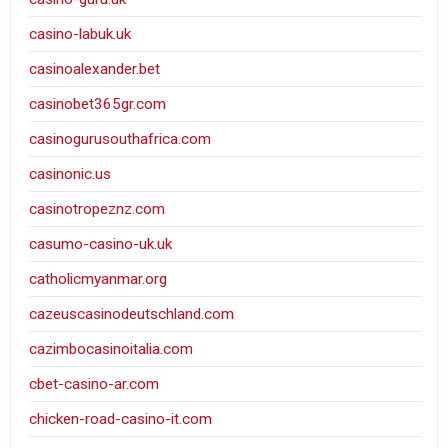
casino-labuk.uk
casinoalexander.bet
casinobet365gr.com
casinogurusouthafrica.com
casinonic.us
casinotropeznz.com
casumo-casino-uk.uk
catholicmyanmar.org
cazeuscasinodeutschland.com
cazimbocasinoitalia.com
cbet-casino-ar.com
chicken-road-casino-it.com