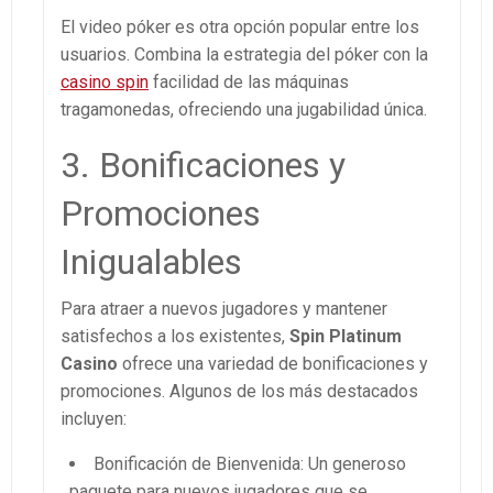
El video póker es otra opción popular entre los
usuarios. Combina la estrategia del póker con la
casino spin
facilidad de las máquinas
tragamonedas, ofreciendo una jugabilidad única.
3. Bonificaciones y
Promociones
Inigualables
Para atraer a nuevos jugadores y mantener
satisfechos a los existentes,
Spin Platinum
Casino
ofrece una variedad de bonificaciones y
promociones. Algunos de los más destacados
incluyen:
Bonificación de Bienvenida: Un generoso
paquete para nuevos jugadores que se