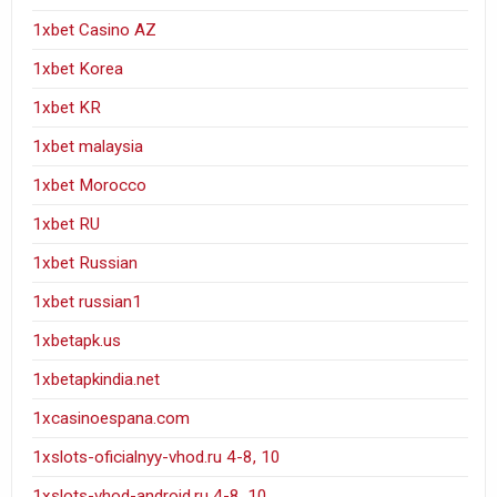
1xbet Casino AZ
1xbet Korea
1xbet KR
1xbet malaysia
1xbet Morocco
1xbet RU
1xbet Russian
1xbet russian1
1xbetapk.us
1xbetapkindia.net
1xcasinoespana.com
1xslots-oficialnyy-vhod.ru 4-8, 10
1xslots-vhod-android.ru 4-8, 10