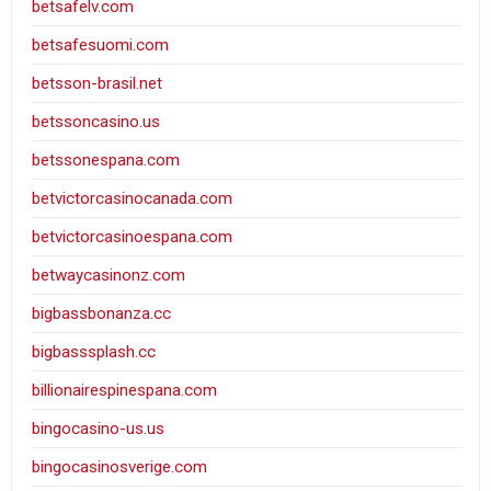
betsafelv.com
betsafesuomi.com
betsson-brasil.net
betssoncasino.us
betssonespana.com
betvictorcasinocanada.com
betvictorcasinoespana.com
betwaycasinonz.com
bigbassbonanza.cc
bigbasssplash.cc
billionairespinespana.com
bingocasino-us.us
bingocasinosverige.com