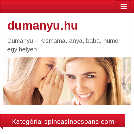
dumanyu.hu
Dumanyu – Kismama, anya, baba, humor
egy helyen
Kategória: spincasinoespana.com