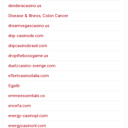
denderacasino.us
Disease & Illness, Colon Cancer
dreamvegascasino.us
drip-casinode.com
dripcasinobrasil.com
dropthebossgame.us
duelzcasino-sverige.com
efbetcasinoitalia.com
Egyéb
emmeessentials.co
encefa.com
energy-casinopl.com
energycasinonl.com