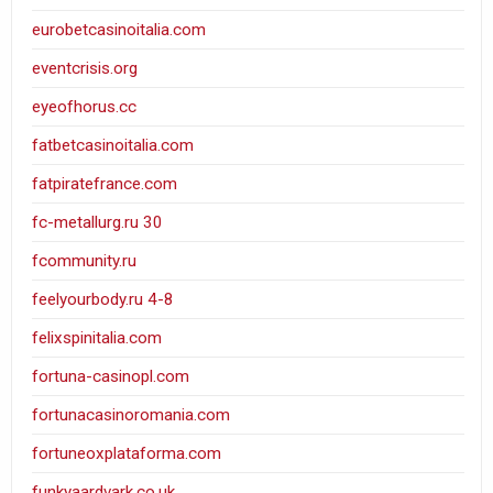
eurobetcasinoitalia.com
eventcrisis.org
eyeofhorus.cc
fatbetcasinoitalia.com
fatpiratefrance.com
fc-metallurg.ru 30
fcommunity.ru
feelyourbody.ru 4-8
felixspinitalia.com
fortuna-casinopl.com
fortunacasinoromania.com
fortuneoxplataforma.com
funkyaardvark.co.uk