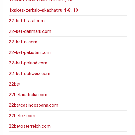
1xslots-zerkalo-skachat.ru 4-8, 10
22-bet-brasil.com
22-bet-danmark.com
22-bet-nl.com
22-bet-pakistan.com
22-bet-poland.com
22-bet-schweiz.com
22bet
22betaustralia.com
22betcasinoespana.com
22betcz.com
22betosterreich.com