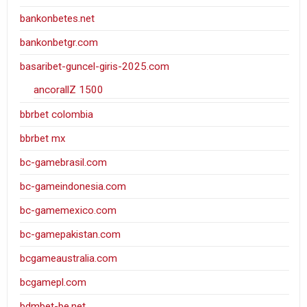
bankonbetes.net
bankonbetgr.com
basaribet-guncel-giris-2025.com
ancorallZ 1500
bbrbet colombia
bbrbet mx
bc-gamebrasil.com
bc-gameindonesia.com
bc-gamemexico.com
bc-gamepakistan.com
bcgameaustralia.com
bcgamepl.com
bdmbet-be.net