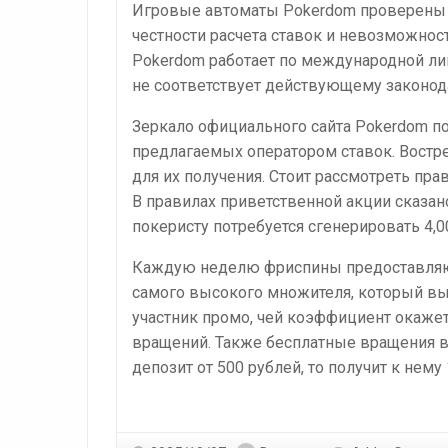
Игровые автоматы Pokerdom проверены к
честности расчета ставок и невозможнос
Pokerdom работает по международной ли
не соответствует действующему законод
Зеркало официального сайта Pokerdom по
предлагаемых оператором ставок. Востр
для их получения. Стоит рассмотреть пр
В правилах приветственной акции сказано
покеристу потребуется сгенерировать 4,0
Каждую неделю фриспины предоставляютс
самого высокого множителя, который вып
участник промо, чей коэффициент окажет
вращений. Также бесплатные вращения вх
депозит от 500 рублей, то получит к нему