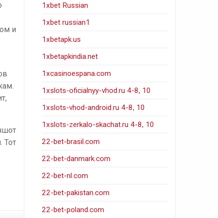
о
1xbet Russian
1xbet russian1
ом и
1xbetapk.us
1xbetapkindia.net
1xcasinoespana.com
ов
кам.
1xslots-oficialnyy-vhod.ru 4-8, 10
т,
1xslots-vhod-android.ru 4-8, 10
1xslots-zerkalo-skachat.ru 4-8, 10
ншот
22-bet-brasil.com
 Тот
22-bet-danmark.com
22-bet-nl.com
22-bet-pakistan.com
22-bet-poland.com