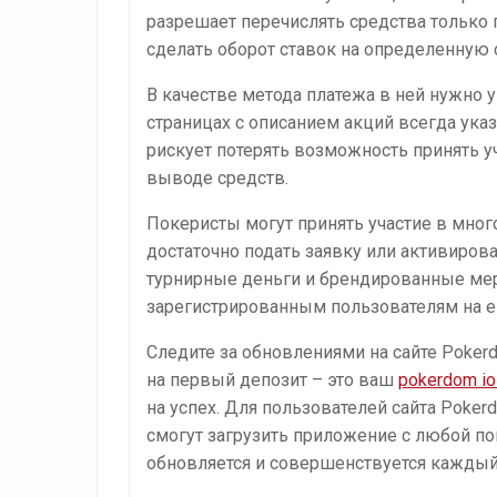
разрешает перечислять средства только
сделать оборот ставок на определенную 
В качестве метода платежа в ней нужно у
страницах с описанием акций всегда ука
рискует потерять возможность принять у
выводе средств.
Покеристы могут принять участие в мног
достаточно подать заявку или активиро
турнирные деньги и брендированные мер
зарегистрированным пользователям на e-
Следите за обновлениями на сайте Poker
на первый депозит – это ваш
pokerdom io
на успех. Для пользователей сайта Poke
смогут загрузить приложение с любой п
обновляется и совершенствуется каждый