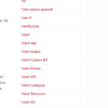
1w
1win casino spanish
1win fr
а. На
1winRussia
1xbet
1xbet apk
1xbet arabic
1xbet Casino AZ
1xbet Korea
ус
1xbet KR
нсы
1xbet malaysia
и
1xbet Morocco
1xbet RU