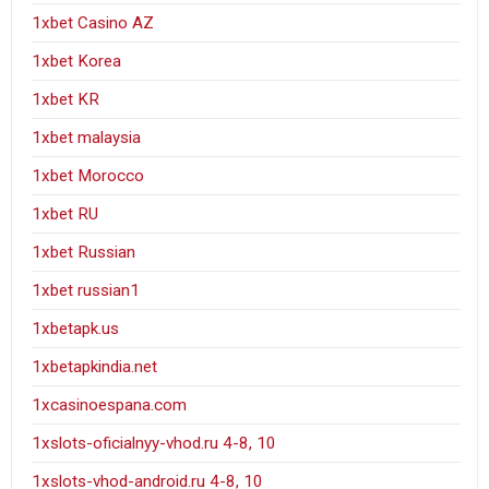
1xbet Casino AZ
1xbet Korea
1xbet KR
1xbet malaysia
1xbet Morocco
1xbet RU
1xbet Russian
1xbet russian1
1xbetapk.us
1xbetapkindia.net
1xcasinoespana.com
1xslots-oficialnyy-vhod.ru 4-8, 10
1xslots-vhod-android.ru 4-8, 10