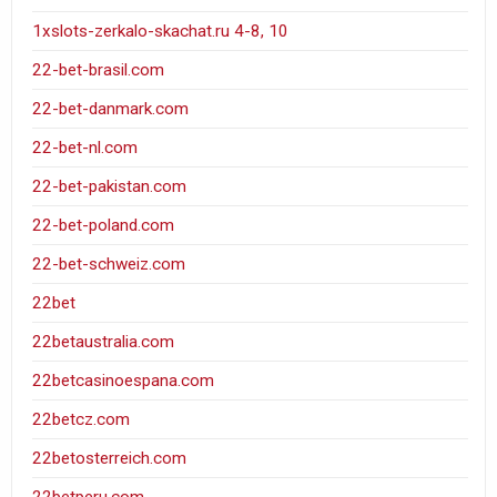
1xslots-zerkalo-skachat.ru 4-8, 10
22-bet-brasil.com
22-bet-danmark.com
22-bet-nl.com
22-bet-pakistan.com
22-bet-poland.com
22-bet-schweiz.com
22bet
22betaustralia.com
22betcasinoespana.com
22betcz.com
22betosterreich.com