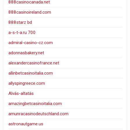
888casinocanada.net
888casinoireland.com
888starz bd
a-s-t-a.ru 700
admiral-casino-cz.com
adonnasbakery.net
alexandercasinofrance.net
allinbetcasinoitalia.com
allyspingreece.com
Alvás-altatás
amazingbetcasinoitalia.com
amunracasinodeutschland.com
astronautgame.us