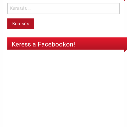
Keress a Facebookon!