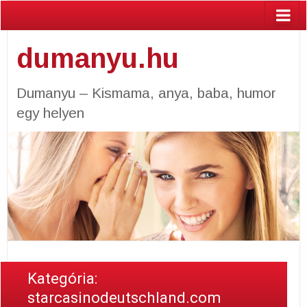
dumanyu.hu
Dumanyu – Kismama, anya, baba, humor
egy helyen
Kategória:
starcasinodeutschland.com