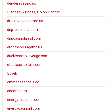
denderacasino.us
Disease & Illness, Colon Cancer
dreamvegascasino.us
drip-casinode.com
dripcasinobrasil.com
dropthebossgame.us
duelzcasino-sverige.com
efbetcasinoitalia.com
Egyéb
emmeessentials.co
encefa.com
energy-casinopl.com
energycasinonl.com