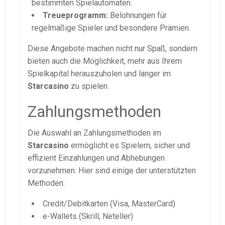
bestimmten Spielautomaten.
Treueprogramm:
Belohnungen für
regelmäßige Spieler und besondere Prämien.
Diese Angebote machen nicht nur Spaß, sondern
bieten auch die Möglichkeit, mehr aus Ihrem
Spielkapital herauszuholen und länger im
Starcasino
zu spielen.
Zahlungsmethoden
Die Auswahl an Zahlungsmethoden im
Starcasino
ermöglicht es Spielern, sicher und
effizient Einzahlungen und Abhebungen
vorzunehmen. Hier sind einige der unterstützten
Methoden:
Credit/Debitkarten (Visa, MasterCard)
e-Wallets (Skrill, Neteller)