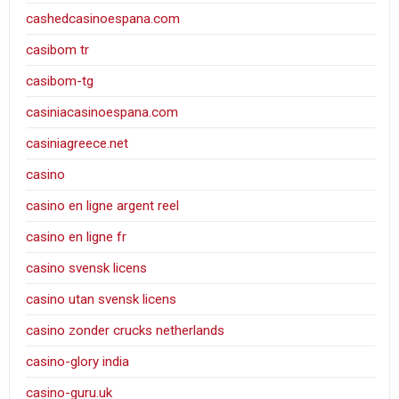
cashedcasinoespana.com
casibom tr
casibom-tg
casiniacasinoespana.com
casiniagreece.net
casino
casino en ligne argent reel
casino en ligne fr
casino svensk licens
casino utan svensk licens
casino zonder crucks netherlands
casino-glory india
casino-guru.uk