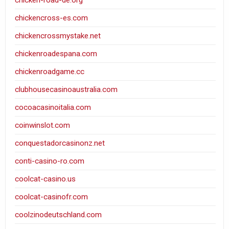
chicken-road-de.org
chickencross-es.com
chickencrossmystake.net
chickenroadespana.com
chickenroadgame.cc
clubhousecasinoaustralia.com
cocoacasinoitalia.com
coinwinslot.com
conquestadorcasinonz.net
conti-casino-ro.com
coolcat-casino.us
coolcat-casinofr.com
coolzinodeutschland.com