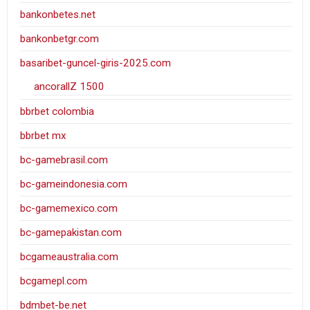
bankonbetes.net
bankonbetgr.com
basaribet-guncel-giris-2025.com
ancorallZ 1500
bbrbet colombia
bbrbet mx
bc-gamebrasil.com
bc-gameindonesia.com
bc-gamemexico.com
bc-gamepakistan.com
bcgameaustralia.com
bcgamepl.com
bdmbet-be.net