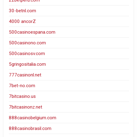
22betperu.com
30-betnl.com
4000 ancorZ
500casinoespana.com
500casinono.com
500casinosv.com
5gringositalia.com
777casinonl.net
7bet-no.com
7bitcasino.us
7bitcasinonz.net
888casinobelgium.com
888casinobrasil.com