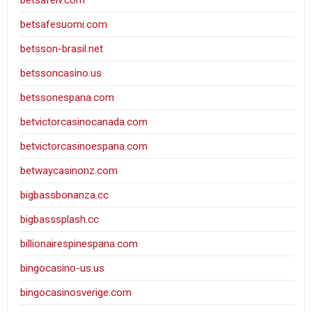
betsafelv.com
betsafesuomi.com
betsson-brasil.net
betssoncasino.us
betssonespana.com
betvictorcasinocanada.com
betvictorcasinoespana.com
betwaycasinonz.com
bigbassbonanza.cc
bigbasssplash.cc
billionairespinespana.com
bingocasino-us.us
bingocasinosverige.com