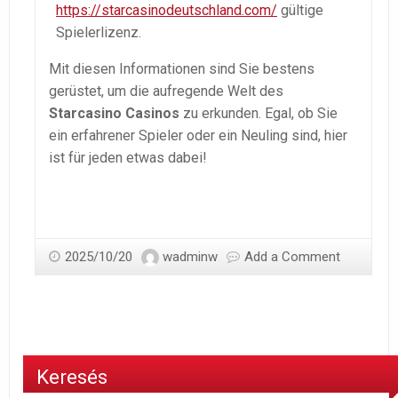
https://starcasinodeutschland.com/
gültige
Spielerlizenz.
Mit diesen Informationen sind Sie bestens
gerüstet, um die aufregende Welt des
Starcasino Casinos
zu erkunden. Egal, ob Sie
ein erfahrener Spieler oder ein Neuling sind, hier
ist für jeden etwas dabei!
2025/10/20
wadminw
Add a Comment
Keresés