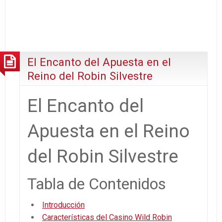
El Encanto del Apuesta en el
Reino del Robin Silvestre
El Encanto del
Apuesta en el Reino
del Robin Silvestre
Tabla de Contenidos
Introducción
Características del Casino Wild Robin