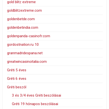
gold blitz extreme
goldblitzextreme.com
goldenbetde.com
goldenbetindia.com
goldenpanda-casinofr.com
gordostnation.ru 10
granmadridespana.net
greatwincasinoitalia.com
Gréti 5 éves
Gréti 6 éves
Gréti beszól
3 és 3/4 éves Gréti beszólásai
Gréti 19 hónapos beszólásai