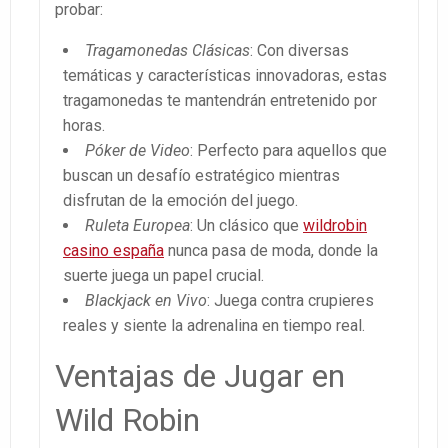
probar:
Tragamonedas Clásicas
: Con diversas
temáticas y características innovadoras, estas
tragamonedas te mantendrán entretenido por
horas.
Póker de Video
: Perfecto para aquellos que
buscan un desafío estratégico mientras
disfrutan de la emoción del juego.
Ruleta Europea
: Un clásico que
wildrobin
casino españa
nunca pasa de moda, donde la
suerte juega un papel crucial.
Blackjack en Vivo
: Juega contra crupieres
reales y siente la adrenalina en tiempo real.
Ventajas de Jugar en
Wild Robin