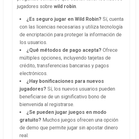
jugadores sobre
wild robin
.
¿Es seguro jugar en Wild Robin?
Sí, cuenta
con las licencias necesarias y utiliza tecnología
de encriptación para proteger la información de
los usuarios.
¿Qué métodos de pago acepta?
Ofrece
múltiples opciones, incluyendo tarjetas de
crédito, transferencias bancarias y pagos
electrónicos.
¿Hay bonificaciones para nuevos
jugadores?
Sí, los nuevos usuarios pueden
beneficiarse de un significativo bono de
bienvenida al registrarse.
¿Se pueden jugar juegos en modo
gratuito?
Muchos juegos ofrecen una opción
de demo que permite jugar sin apostar dinero
real.