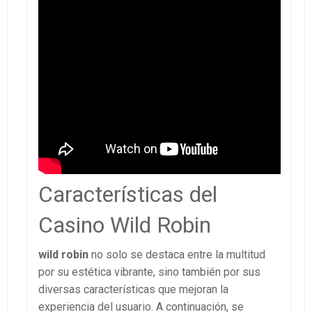
Características del
Casino Wild Robin
wild robin
no solo se destaca entre la multitud
por su estética vibrante, sino también por sus
diversas características que mejoran la
experiencia del usuario. A continuación, se