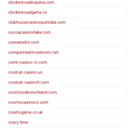
chickenroadespana.com
chickenroadgame.cc
clubhousecasinoaustralia.com
cocoacasinoitalia.com
coinwinslot.com
conquestadorcasinonz.net
conti-casino-ro.com
coolcat-casino.us
coolcat-casinofr.com
coolzinodeutschland.com
cosmocasinonz.com
crashxgame.co.uk
crazy time