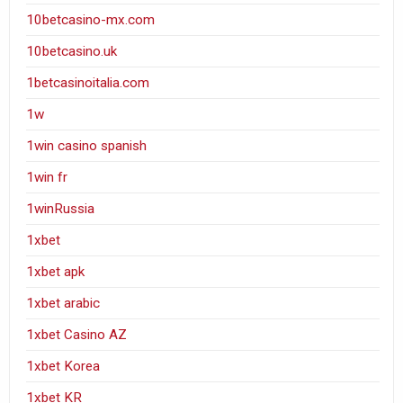
10betcasino-mx.com
10betcasino.uk
1betcasinoitalia.com
1w
1win casino spanish
1win fr
1winRussia
1xbet
1xbet apk
1xbet arabic
1xbet Casino AZ
1xbet Korea
1xbet KR