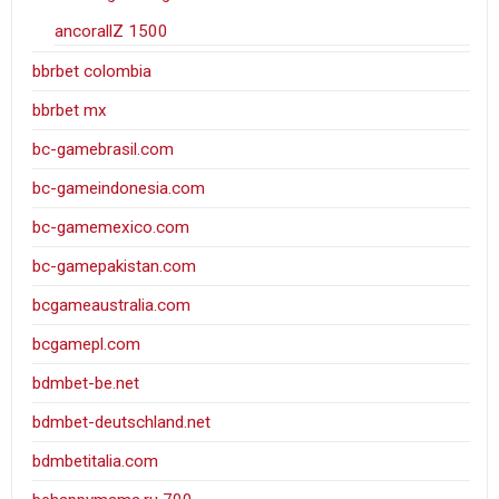
ancorallZ 1500
bbrbet colombia
bbrbet mx
bc-gamebrasil.com
bc-gameindonesia.com
bc-gamemexico.com
bc-gamepakistan.com
bcgameaustralia.com
bcgamepl.com
bdmbet-be.net
bdmbet-deutschland.net
bdmbetitalia.com