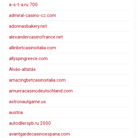
a-s-t-a.ru 700
admiral-casino-cz.com
adonnasbakery.net
alexandercasinofrance.net
allinbetcasinoitalia.com
allyspingreece.com
Alvás-altatás
amazingbetcasinoitalia.com
amunracasinodeutschland.com
astronautgame.us
austria
autodilerspb.ru 2000
avantgardecasinoespana.com