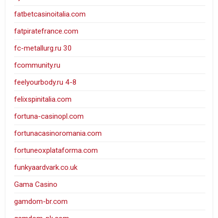
fatbetcasinoitalia.com
fatpiratefrance.com
fc-metallurg.ru 30
fcommunity.ru
feelyourbody.ru 4-8
felixspinitalia.com
fortuna-casinopl.com
fortunacasinoromania.com
fortuneoxplataforma.com
funkyaardvark.co.uk
Gama Casino
gamdom-br.com