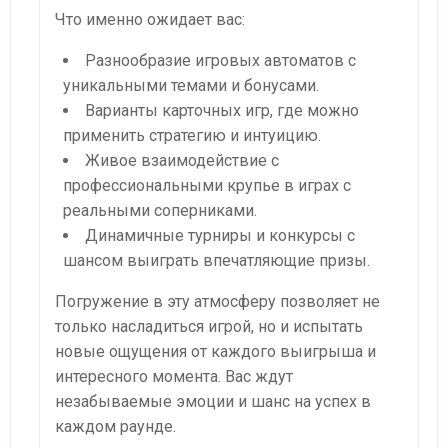
Что именно ожидает вас:
Разнообразие игровых автоматов с
уникальными темами и бонусами.
Варианты карточных игр, где можно
применить стратегию и интуицию.
Живое взаимодействие с
профессиональными крупье в играх с
реальными соперниками.
Динамичные турниры и конкурсы с
шансом выиграть впечатляющие призы.
Погружение в эту атмосферу позволяет не
только насладиться игрой, но и испытать
новые ощущения от каждого выигрыша и
интересного момента. Вас ждут
незабываемые эмоции и шанс на успех в
каждом раунде.