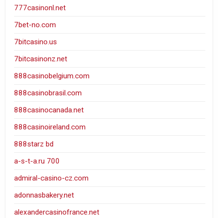
777casinonl.net
7bet-no.com
7bitcasino.us
7bitcasinonz.net
888casinobelgium.com
888casinobrasil.com
888casinocanada.net
888casinoireland.com
888starz bd
a-s-t-a.ru 700
admiral-casino-cz.com
adonnasbakery.net
alexandercasinofrance.net