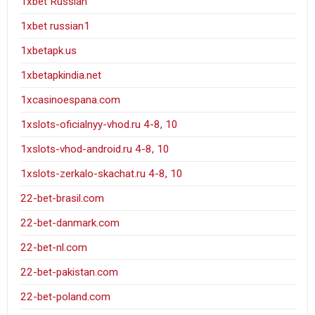
1xbet Russian
1xbet russian1
1xbetapk.us
1xbetapkindia.net
1xcasinoespana.com
1xslots-oficialnyy-vhod.ru 4-8, 10
1xslots-vhod-android.ru 4-8, 10
1xslots-zerkalo-skachat.ru 4-8, 10
22-bet-brasil.com
22-bet-danmark.com
22-bet-nl.com
22-bet-pakistan.com
22-bet-poland.com