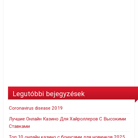
Legutóbbi bejegyzések
Coronavirus disease 2019
Лучшие Онлайн Казино Для Хайроллеров С Высокими
Ставками
Топ 10 онлайн казино с бонусами для новичков 2025