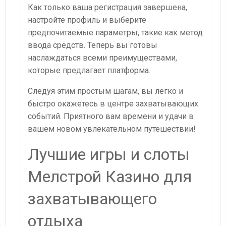
Как только ваша регистрация завершена,
настройте профиль и выберите
предпочитаемые параметры, такие как метод
ввода средств. Теперь вы готовы
наслаждаться всеми преимуществами,
которые предлагает платформа.
Следуя этим простым шагам, вы легко и
быстро окажетесь в центре захватывающих
событий. Приятного вам времени и удачи в
вашем новом увлекательном путешествии!
Лучшие игры и слоты
Мелстрой Казино для
захватывающего
отдыха