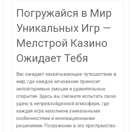
Погружайся в Мир
Уникальных Игр —
Мелстрой Казино
Ожидает Тебя
Вас ожидает захватывающее путешествие в
мир, где каждое мгновение приносит
неповторимые эмоции и удивительные
открытия. Здесь вы сможете испытать свою
удачу в непревзойдённой атмосфере, где
каждая игра наполнена уникальными
особенностями и инновационными
решениями. Погружение в это пространство