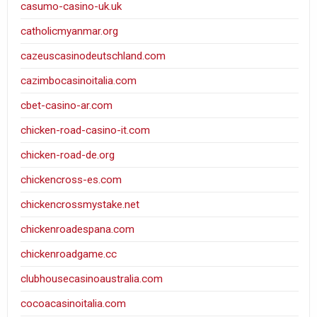
casumo-casino-uk.uk
catholicmyanmar.org
cazeuscasinodeutschland.com
cazimbocasinoitalia.com
cbet-casino-ar.com
chicken-road-casino-it.com
chicken-road-de.org
chickencross-es.com
chickencrossmystake.net
chickenroadespana.com
chickenroadgame.cc
clubhousecasinoaustralia.com
cocoacasinoitalia.com