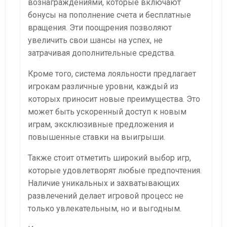
вознаграждениями, которые включают
бонусы на пополнение счета и бесплатные
вращения. Эти поощрения позволяют
увеличить свои шансы на успех, не
затрачивая дополнительные средства.
Кроме того, система лояльности предлагает
игрокам различные уровни, каждый из
которых приносит новые преимущества. Это
может быть ускоренный доступ к новым
играм, эксклюзивные предложения и
повышенные ставки на выигрыши.
Также стоит отметить широкий выбор игр,
которые удовлетворят любые предпочтения.
Наличие уникальных и захватывающих
развлечений делает игровой процесс не
только увлекательным, но и выгодным.