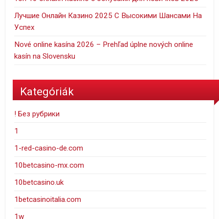
Лучшие Онлайн Казино 2025 С Высокими Шансами На
Успех
Nové online kasína 2026 – Prehľad úplne nových online
kasín na Slovensku
Kategóriák
! Без рубрики
1
1-red-casino-de.com
10betcasino-mx.com
10betcasino.uk
1betcasinoitalia.com
1w