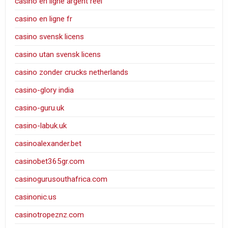
casino en ligne argent reel
casino en ligne fr
casino svensk licens
casino utan svensk licens
casino zonder crucks netherlands
casino-glory india
casino-guru.uk
casino-labuk.uk
casinoalexander.bet
casinobet365gr.com
casinogurusouthafrica.com
casinonic.us
casinotropeznz.com