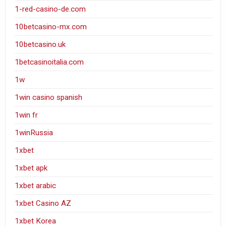
1-red-casino-de.com
10betcasino-mx.com
10betcasino.uk
1betcasinoitalia.com
1w
1win casino spanish
1win fr
1winRussia
1xbet
1xbet apk
1xbet arabic
1xbet Casino AZ
1xbet Korea