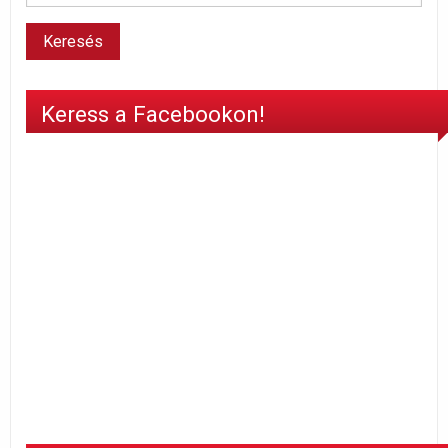
Keress a Facebookon!