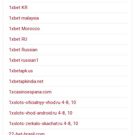
1xbet KR
1xbet malaysia
1xbet Morocco
1xbet RU
1xbet Russian
1xbet russian1
1xbetapk.us
1xbetapkindia.net
1xcasinoespana.com
1xslots-oficialnyy-vhod.ru 4-8, 10
1xslots-vhod-android.ru 4-8, 10
1xslots-zerkalo-skachat.ru 4-8, 10
22-bet-brasil.com