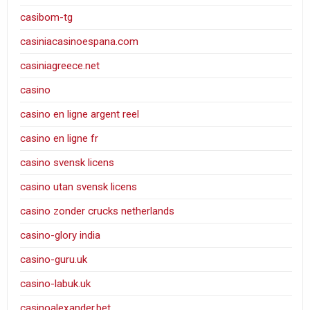
casibom-tg
casiniacasinoespana.com
casiniagreece.net
casino
casino en ligne argent reel
casino en ligne fr
casino svensk licens
casino utan svensk licens
casino zonder crucks netherlands
casino-glory india
casino-guru.uk
casino-labuk.uk
casinoalexander.bet