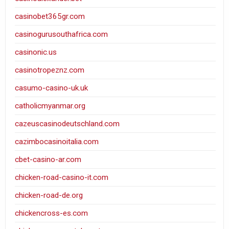
casinobet365gr.com
casinogurusouthafrica.com
casinonic.us
casinotropeznz.com
casumo-casino-uk.uk
catholicmyanmar.org
cazeuscasinodeutschland.com
cazimbocasinoitalia.com
cbet-casino-ar.com
chicken-road-casino-it.com
chicken-road-de.org
chickencross-es.com