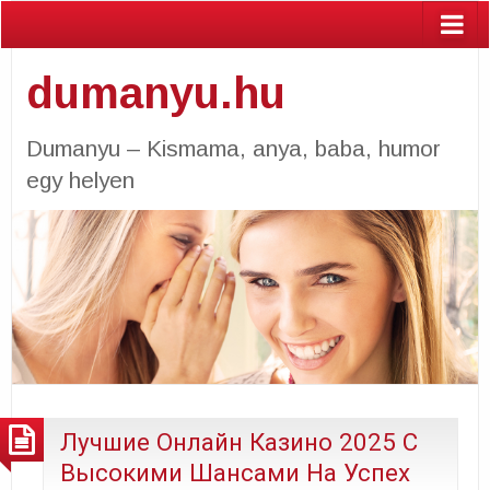
dumanyu.hu
Dumanyu – Kismama, anya, baba, humor
egy helyen
Лучшие Онлайн Казино 2025 С
Высокими Шансами На Успех