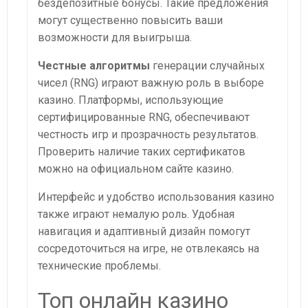
бездепозитные бонусы. Такие предложения
могут существенно повысить ваши
возможности для выигрыша.
Честные алгоритмы
генерации случайных
чисел (RNG) играют важную роль в выборе
казино. Платформы, использующие
сертифицированные RNG, обеспечивают
честность игр и прозрачность результатов.
Проверить наличие таких сертификатов
можно на официальном сайте казино.
Интерфейс и удобство использования казино
также играют немалую роль. Удобная
навигация и адаптивный дизайн помогут
сосредоточиться на игре, не отвлекаясь на
технические проблемы.
Топ онлайн казино