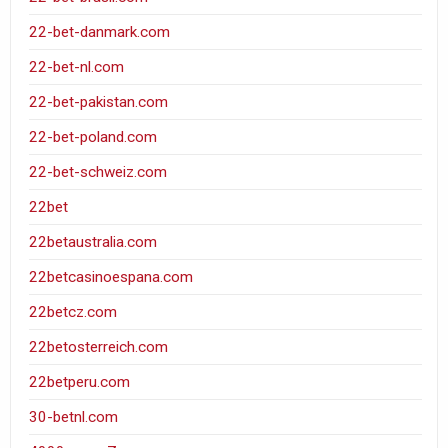
22-bet-danmark.com
22-bet-nl.com
22-bet-pakistan.com
22-bet-poland.com
22-bet-schweiz.com
22bet
22betaustralia.com
22betcasinoespana.com
22betcz.com
22betosterreich.com
22betperu.com
30-betnl.com