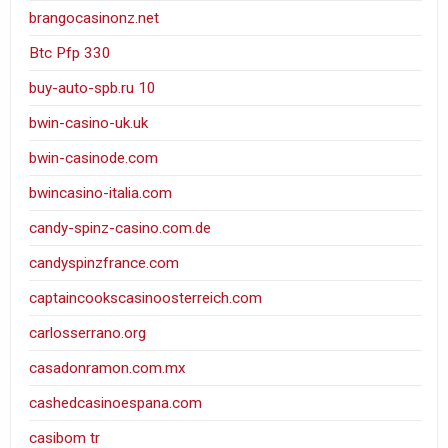
brangocasinonz.net
Btc Pfp 330
buy-auto-spb.ru 10
bwin-casino-uk.uk
bwin-casinode.com
bwincasino-italia.com
candy-spinz-casino.com.de
candyspinzfrance.com
captaincookscasinoosterreich.com
carlosserrano.org
casadonramon.com.mx
cashedcasinoespana.com
casibom tr